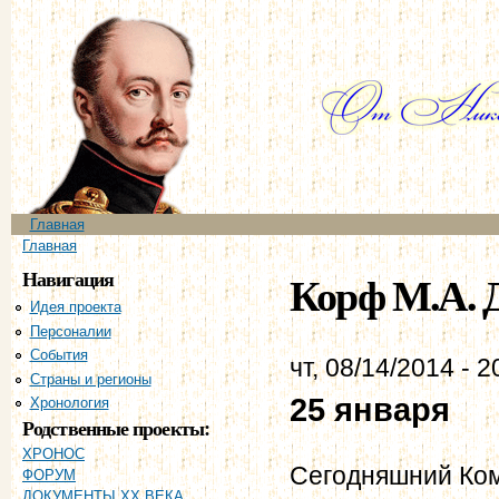
Пе
ос
со
Главное меню
Главная
Вы здесь
Главная
Навигация
Корф М.А. Д
Идея проекта
Персоналии
События
чт, 08/14/2014 - 2
Страны и регионы
25 января
Хронология
Родственные проекты:
ХРОНОС
Сегодняшний Ком
ФОРУМ
ДОКУМЕНТЫ XX ВЕКА