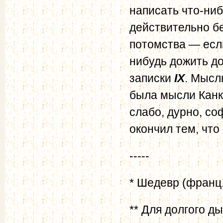
написать что-ни
действительно бе
потомства — есл
нибудь дожить до
записки
IX
. Мысл
была мысли Канк
слабо, дурно, со
окончил тем, что
-----
* Шедевр (франц.
** Для долгого д