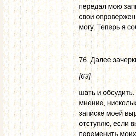
передал мою запи
свои опровержени
могу. Теперь я с
------
76. Далее зачерк
[63]
шать и обсудить
мнение, нисколь
записке моей выр
отступлю, если в
переменить моих