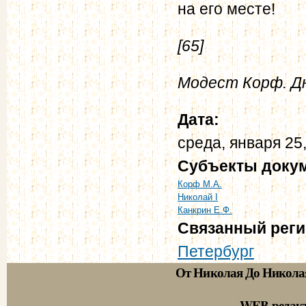
на его месте!
[65]
Модест Корф. Дне
Дата:
среда, января 25
Субъекты доку
Корф М.А.
Николай I
Канкрин Е.Ф.
Связанный рег
Петербург
От Николая До Никола
WEB-редак