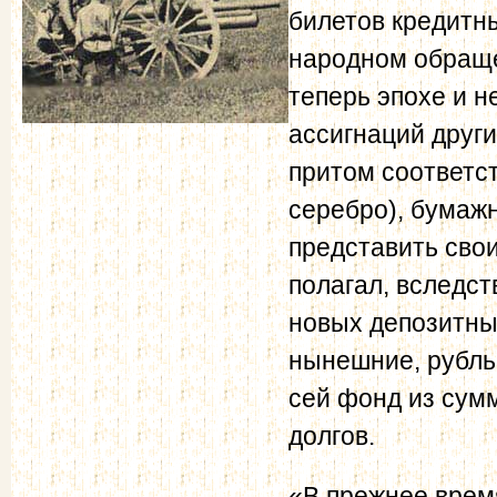
билетов кредитны
народном обраще
теперь эпохе и 
ассигнаций друг
притом соответс
серебро), бумаж
представить сво
полагал, вследст
новых депозитны
нынешние, рубль 
сей фонд из сум
долгов.
«В прежнее врем