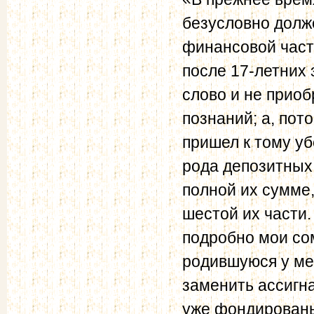
безусловно долж
финансовой части
после 17-летних 
слово и не приоб
познаний; а, пот
пришел к тому уб
рода депозитных
полной их сумме,
шестой их части.
подробно мои со
родившуюся у ме
заменить ассигн
уже фондированы 