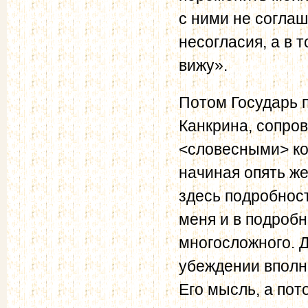
с ними не соглаш
несогласия, а в т
вижу».
Потом Государь п
Канкрина, сопро
<словесными> ко
начиная опять же
здесь подробност
меня и в подробн
многосложного. Д
убеждении вполн
Его мысль, а пот