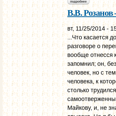
подробнее
о в.в. розанов – н.
В.В. Розанов 
вт, 11/25/2014 - 1
...Что касается до
разговоре о пер
вообще отнесся к
запомнил; он, бе
человек, но с т
человека, к кото
столько трудился
самоотверженный 
Майкову, и, не з