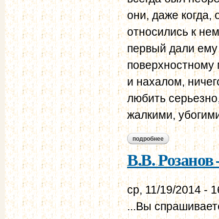
они, даже когда,
относились к нем
первый дали ему 
поверхностному 
и нахалом, ниче
любить серьезно
жалкими, убогими
подробнее
о в.в. розанов – н.
В.В. Розанов 
ср, 11/19/2014 - 1
...Вы спрашивает