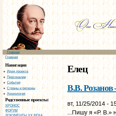
Пе
ос
со
Главное меню
Главная
Вы здесь
Главная
Навигация
Елец
Идея проекта
Персоналии
События
В.В. Розанов 
Страны и регионы
Хронология
Родственные проекты:
вт, 11/25/2014 - 1
ХРОНОС
ФОРУМ
...Пишу я «Р. В.»
ДОКУМЕНТЫ XX ВЕКА