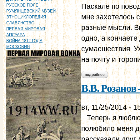
Паскале по пово
РУССКОЕ ПОЛЕ
РУМЯНЦЕВСКИЙ МУЗЕЙ
мне захотелось с
ЭТНОЦИКЛОПЕДИЯ
СЛАВЯНСТВО
разные мысли. В
ПЕРВАЯ МИРОВАЯ
АПСУАРА
одно, а кончаете
ВОЙНА 1812 ГОДА
МОСКОВИЯ
сумасшествия. У
на почту и торопит
подробнее
о в.в. розанов – н.
В.В. Розанов 
вт, 11/25/2014 - 1
...Теперь я любл
полюбило меня д
рассказали друг 