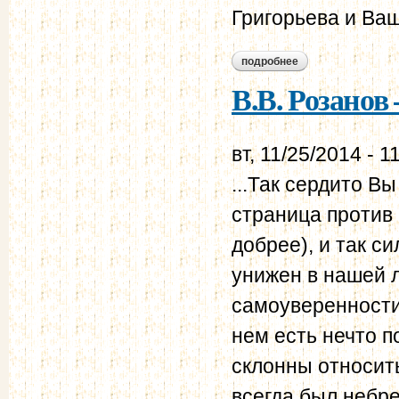
Григорьева и Ваш
подробнее
о в.в. розанов – н.
В.В. Розанов 
вт, 11/25/2014 - 1
...Так сердито В
страница против 
добрее), и так с
унижен в нашей л
самоуверенности,
нем есть нечто п
склонны относить
всегда был небре