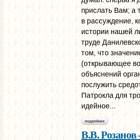
прислать Вам; а 
в рассуждение, к
истории нашей ли
труде Данилевско
том, что значен
(открывающее во
объяснений орган
послужить средот
Патрокла для тро
идейное...
подробнее
о в.в. розанов – н.н
В.В. Розанов 