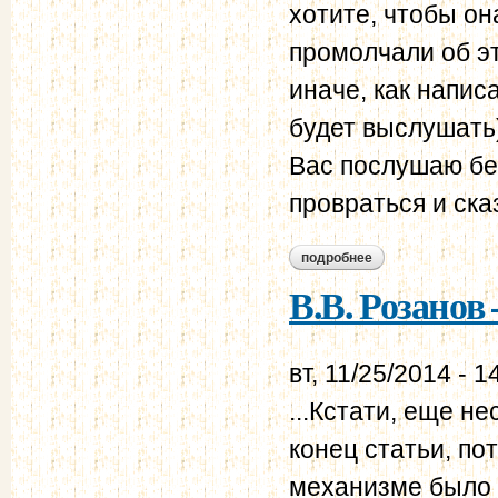
хотите, чтобы о
промолчали об эт
иначе, как напис
будет выслушать)
Вас послушаю без
провраться и ска
подробнее
о в.в. розанов – н.н
В.В. Розанов 
вт, 11/25/2014 - 1
...Кстати, еще н
конец статьи, по
механизме было н