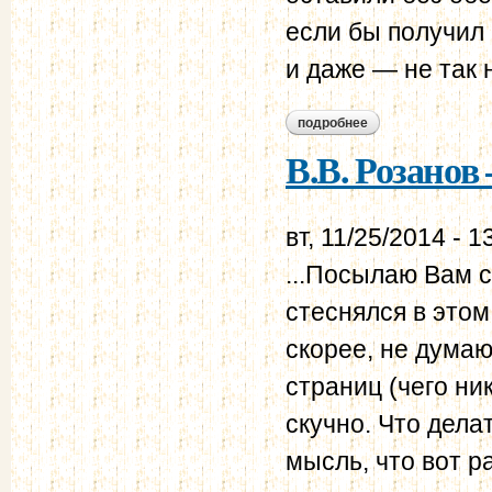
если бы получил 
и даже — не так н
подробнее
о в.в. розанов – н.н
В.В. Розанов 
вт, 11/25/2014 - 1
...Посылаю Вам с
стеснялся в этом
скорее, не думаю
страниц (чего ни
скучно. Что дела
мысль, что вот р