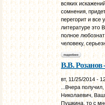
всяких искажений
сомнения, придет
перегорит и все
литературе это В
полное любознат
человеку, серьезн
подробнее
о в.в. розанов – н.
В.В. Розанов 
вт, 11/25/2014 - 1
...Вчера получил
Николаевич, Вашу
Пушкина, то с м