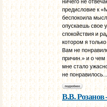
ничего не отвеча
предисловие к «М
беспокоила мысль
опускаешь свое у
спокойствия и ра
котором я только
Вам не понравило
причин.» и о чем
мне стало ужасно
не понравилось..
подробнее
о в.в. розанов – н.
В.В. Розанов 