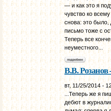
— и как это я по
чувство ко всему
снова: это было,
письмо тоже с ос
Теперь все кончен
неуместного...
подробнее
о в.в. розанов – н.
В.В. Розанов 
вт, 11/25/2014 - 1
...Теперь же я пи
дебют в журналис
думал: сперва я 