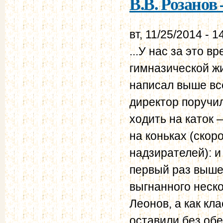
В.В. Розанов 
вт, 11/25/2014 - 1
...У нас за это 
гимназической жи
написал выше все
директор поручи
ходить на каток
на коньках (скор
надзирателей): и
первый раз вышел
выгнанного неско
Леонов, а как кл
оставили без обе