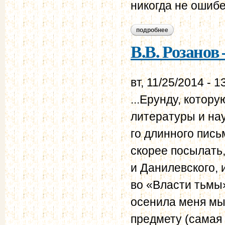
никогда не ошибет
подробнее
о в.в. розанов – н.
В.В. Розанов 
вт, 11/25/2014 - 1
...Ерунду, котор
литературы и нау
го длинного пись
скорее посылать
и Данилевского, 
во «Власти тьмы»
осенила меня мыс
предмету (самая