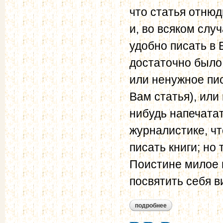
что статья отнюд
и, во всяком слу
удобно писать в Е
достаточно было 
или ненужное пи
Вам статья), или
нибудь напечатат
журналистике, ч
писать книги; но 
Поистине милое 
посвятить себя ви
подробнее
о в.в. розанов – н.н