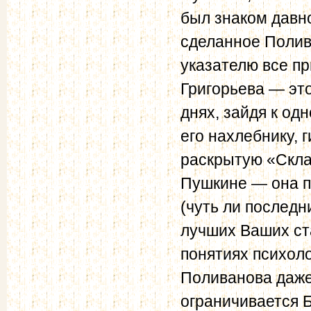
был знаком давн
сделанное Полива
указателю все пр
Григорьева — это
днях, зайдя к од
его нахлебнику, г
раскрытую «Скла
Пушкине — она п
(чуть ли последн
лучших Ваших ста
понятиях психоло
Поливанова даже
ограничивается Б