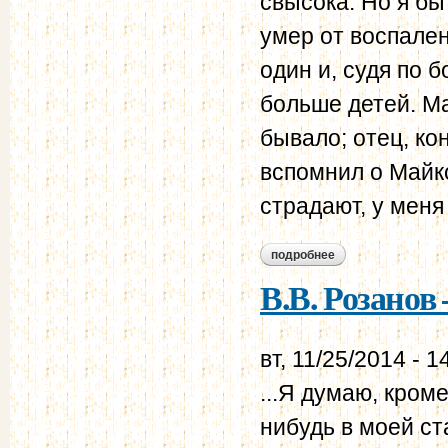
свысока. Но я бы
умер от воспален
один и, судя по б
больше детей. Ма
бывало; отец, кон
вспомнил о Майко
страдают, у меня
подробнее
о в.в. розанов – н.н
В.В. Розанов 
вт, 11/25/2014 - 1
...Я думаю, кром
нибудь в моей ст