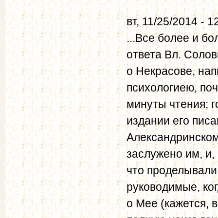
вт, 11/25/2014 - 1
...Все более и б
ответа Вл. Солов
о Некрасове, нап
психологиею, поч
минуты чтения; г
издании его писа
Александринском 
заслужено им, и, 
что проделывали
руководимые, ко
о Мее (кажется, 