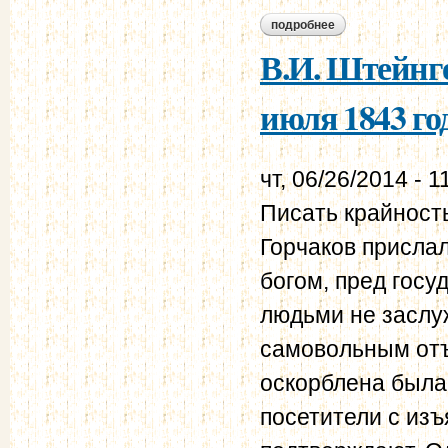
подробнее
о в.и. штейнгейль –
В.И. Штейнге
июля 1843 го
чт, 06/26/2014 - 1
Писать крайност
Горчаков прислал
богом, пред гос
людьми не заслу
самовольным отъ
оскорблена была
посетители с изъ