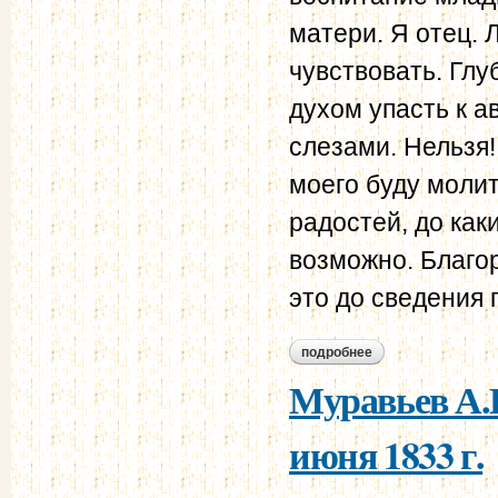
матери. Я отец. 
чувствовать. Глу
духом упасть к 
слезами. Нельзя!
моего буду молит
радостей, до как
возможно. Благо
это до сведения 
подробнее
о в.и. штейнгейль 
Муравьев А.Н
июня 1833 г.