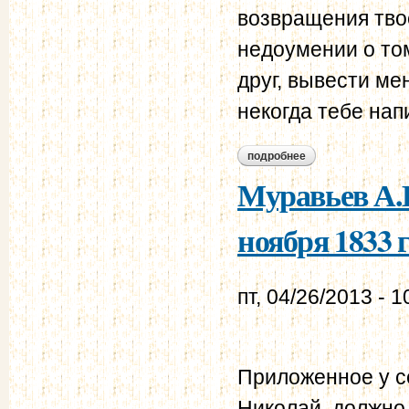
возвращения твое
недоумении о то
друг, вывести ме
некогда тебе нап
подробнее
о муравьев а.н. - 
Муравьев А.Н
ноября 1833 г
пт, 04/26/2013 - 1
Приложенное у се
Николай, должно