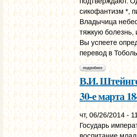
подтверждают. О
сикофантизм *, 
Владычица небес
тяжкую болезнь,
Вы успеете опре
перевод в Тобольс
подробнее
о в.и. штейнгейль 
В.И. Штейнге
30-е марта 18
чт, 06/26/2014 - 1
Государь императ
воспитание млад