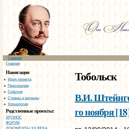
Пе
ос
со
Главное меню
Главная
Вы здесь
Главная
Навигация
Тобольск
Идея проекта
Персоналии
События
В.И. Штейнге
Страны и регионы
Хронология
го ноября [18
Родственные проекты:
ХРОНОС
ФОРУМ
ДОКУМЕНТЫ XX ВЕКА