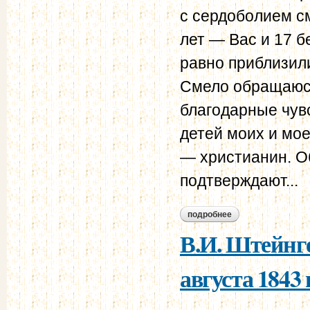
с сердоболием см
лет — Вас и 17 б
равно приблизили
Смело обращаюсь
благодарные чув
детей моих и мое
— христианин. О
подтверждают...
подробнее
о в.и. штейнгейль 
В.И. Штейнге
августа 1843 