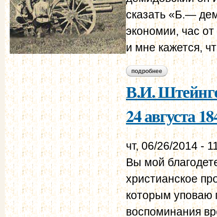
сказать «Б.— дем
экономии, час от
и мне кажется, ч
подробнее
о в.и. штейнгейль –
В.И. Штейнге
24 августа 18
чт, 06/26/2014 - 1
Вы мой благодете
христианское пр
которым уповаю п
воспоминания вр