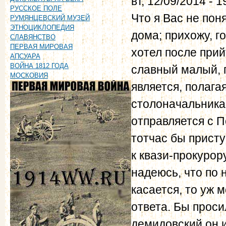
вт, 12/09/2014 - 1
РУССКОЕ ПОЛЕ
Что я Вас не пон
РУМЯНЦЕВСКИЙ МУЗЕЙ
ЭТНОЦИКЛОПЕДИЯ
дома; прихожу, г
СЛАВЯНСТВО
ПЕРВАЯ МИРОВАЯ
хотел после прий
АПСУАРА
ВОЙНА 1812 ГОДА
славный малый, п
МОСКОВИЯ
является, полагая
столоначальника
отправляется с П
тотчас бы присту
к квази-прокуро
надеюсь, что по 
касается, то уж 
ответа. Бы проси
демидовский он 