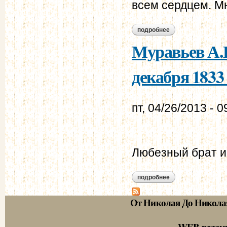
всем сердцем. М
подробнее
о муравьев а.н. - 
Муравьев А.Н
декабря 1833 
пт, 04/26/2013 - 0
Любезный брат и
подробнее
о муравьев а.н. - 
От Николая До Никола
WEB-редак