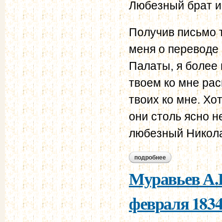
Любезный брат и
Получив письмо т
меня о переводе
Палаты, я более 
твоем ко мне ра
твоих ко мне. Хот
они столь ясно н
любезный Никол
подробнее
о муравьев а.н. - 
Муравьев А.Н
февраля 1834 