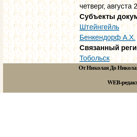
четверг, августа 
Субъекты доку
Штейнгейль
Бенкендорф А.Х.
Связанный рег
Тобольск
От Николая До Никола
WEB-редак