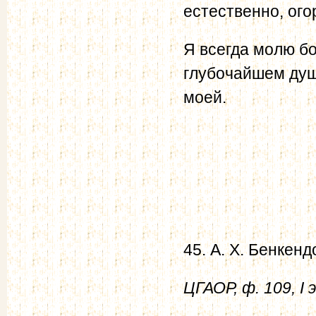
естественно, ого
Я всегда молю бо
глубочайшем душ
моей.
45. А. X. Бенкен
ЦГАОР, ф. 109, I э