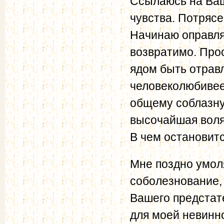
Ссылаюсь на Ваш
чувства. Потрясе
Начинаю оправля
возвратимо. Прос
ядом быть отра
человеколюбивее.
общему соблазну
высочайшая воля
В чем остановитс
Мне поздно умоля
соболезнование,
Вашего предстате
для моей невинно