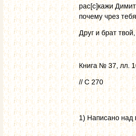
рас[c]кажи Дими
почему чрез тебя
Друг и брат твой,
Книга № 37, лл. 1
// С 270
1) Написано над 