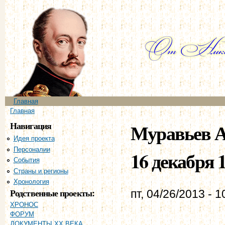
Пе
ос
со
Главное меню
Главная
Вы здесь
Главная
Навигация
Муравьев А
Идея проекта
Персоналии
16 декабря 1
События
Страны и регионы
Хронология
Родственные проекты:
пт, 04/26/2013 - 1
ХРОНОС
ФОРУМ
ДОКУМЕНТЫ XX ВЕКА