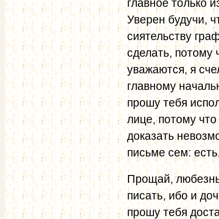
главное только и
Уверен будучи, ч
сиятельству гра
сделать, потому 
уважаются, я сче
главному началь
прошу тебя испо
лице, потому чт
доказать невозмо
письме сем: есть
Прощай, любезный
писать, ибо и до
прошу тебя дост