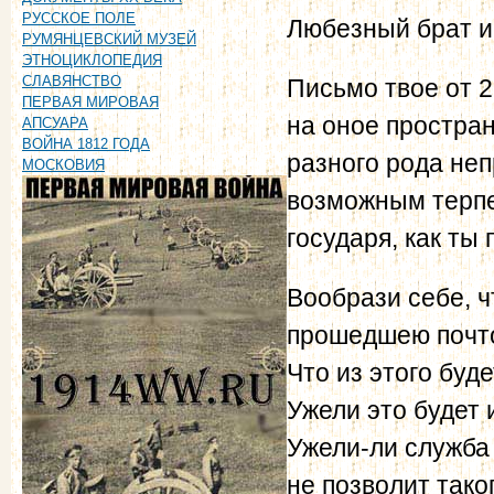
РУССКОЕ ПОЛЕ
Любезный брат и
РУМЯНЦЕВСКИЙ МУЗЕЙ
ЭТНОЦИКЛОПЕДИЯ
СЛАВЯНСТВО
Письмо твое от 2
ПЕРВАЯ МИРОВАЯ
на оное простран
АПСУАРА
ВОЙНА 1812 ГОДА
разного рода неп
МОСКОВИЯ
возможным терпе
государя, как ты
Вообрази себе, 
прошедшею почто
Что из этого буд
Ужели это будет 
Ужели-ли служба 
не позволит тако