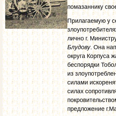
помазаннику сво
Прилагаемую у се
злоупотребителях
лично г. Министр
Блудову
. Она на
округа Корпуса 
беспорядки Тобол
из злоупотребле
силами искоренят
силах сопротивля
покровительство
предложение г.М