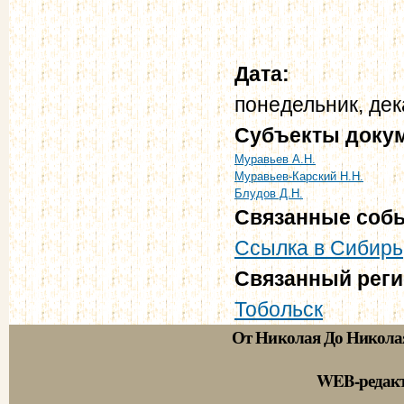
Дата:
понедельник, дек
Субъекты доку
Муравьев А.Н.
Муравьев-Карский Н.Н.
Блудов Д.Н.
Связанные соб
Ссылка в Сибирь
Связанный рег
Тобольск
От Николая До Никола
WEB-редак