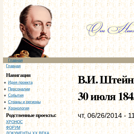
Пе
ос
со
Главное меню
Главная
Вы здесь
Главная
Навигация
В.И. Штейнг
Идея проекта
Персоналии
30 июля 184
События
Страны и регионы
Хронология
Родственные проекты:
чт, 06/26/2014 - 1
ХРОНОС
ФОРУМ
ДОКУМЕНТЫ XX ВЕКА