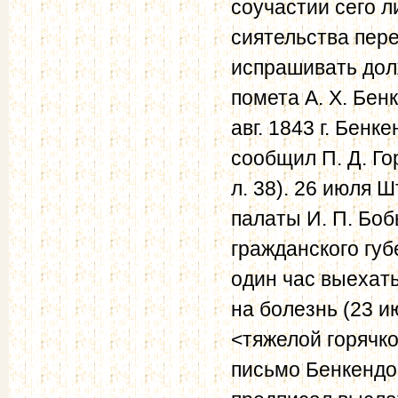
соучастии сего л
сиятельства пере
испрашивать дол
помета А. X. Бен
авг. 1843 г. Бенк
сообщил П. Д. Го
л. 38). 26 июля 
палаты И. П. Бо
гражданского губ
один час выехать
на болезнь (23 и
<тяжелой горячко
письмо Бенкендор