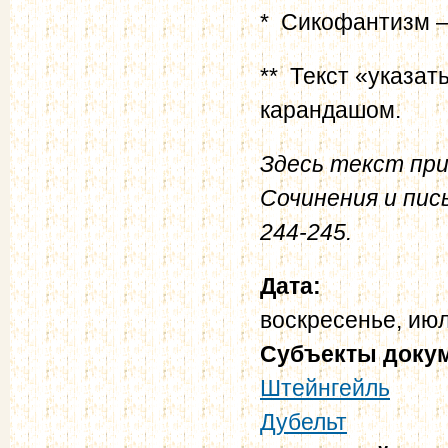
* Сикофантизм —
** Текст «указат
карандашом.
Здесь текст при
Сочинения и пис
244-245.
Дата:
воскресенье, июл
Субъекты доку
Штейнгейль
Дубельт