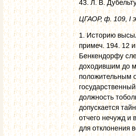
43. Л. В. Дубельт
ЦГАОР, ф. 109, I э
1. Историю высыл
примеч. 194. 12 и
Бенкендорфу сле
доходившим до м
положительным о
государственный
должность тобол
допускается тай
отчего нечужд и 
для отклонения 