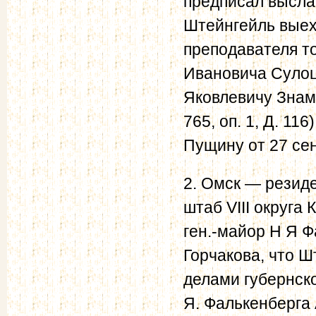
предписал выслат
Штейнгейль выеха
преподавателя т
Ивановича Сулоц
Яковлевичу Знамен
765, оп. 1, Д. 11
Пущину от 27 сент.
2. Омск — резиде
штаб VIII округа
ген.-майор Н Я Ф
Горчакова, что 
делами губернско
Я. Фалькенберга 