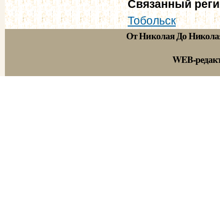
Связанный рег
Тобольск
От Николая До Никола
WEB-редак