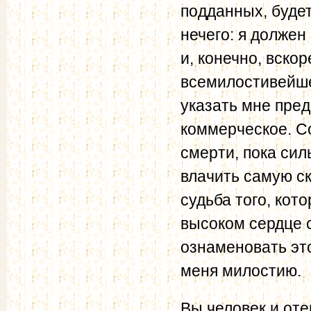
подданных, буде
нечего: я должен
и, конечно, вско
всемилостивейшег
указать мне пред
коммерческое. С
смерти, пока сил
влачить самую ск
судьба того, кот
высоком сердце с
ознаменовать эт
меня милостию.
Вы человек и оте