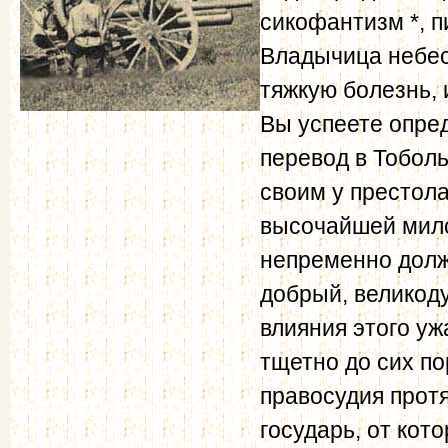
сикофантизм *, 
Владычица небес
тяжкую болезнь,
Вы успеете опре
перевод в Тобол
своим у престол
высочайшей мило
непременно долж
добрый, великод
влияния этого уж
тщетно до сих по
правосудия прот
государь, от кот