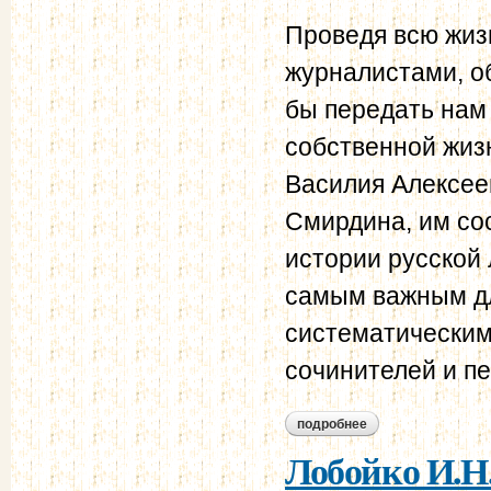
Проведя всю жизн
журналистами, о
бы передать нам 
собственной жизн
Василия Алексее
Смирдина, им со
истории русской
самым важным дл
систематическим
сочинителей и п
подробнее
о лобойко и.н. ана
Лобойко И.Н.