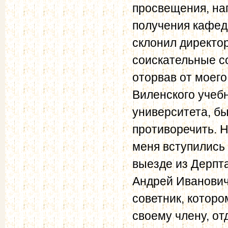
просвещения, на
получения кафед
склонил директо
соискательные со
оторвав от моего
Виленского учебн
университета, бы
противоречить. Н
меня вступились
выезде из Дерпт
Андрей Иванович
советник, которо
своему члену, от