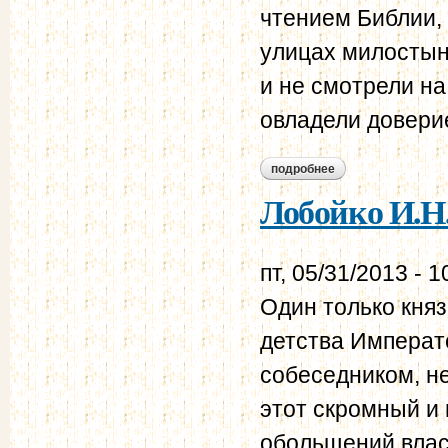
чтением Библии,
улицах милостын
и не смотрели на
овладели довери
подробнее
о лобойко и.н. мис
Лобойко И.Н
пт, 05/31/2013 - 1
Один только кня
детства Императо
собеседником, не
этот скромный и
обольщений влас