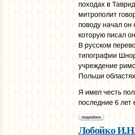
походах в Таврид
митрополит гово
поводу начал он
которую писал он
В русском перево
типографии Шнор
учреждение римс
Польши областях
Я имел честь по
последние 6 лет 
подробнее
о лобойко и.н. ми
Лобойко И.Н.