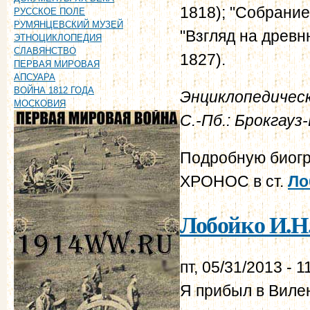
1818); "Собрание
РУССКОЕ ПОЛЕ
РУМЯНЦЕВСКИЙ МУЗЕЙ
"Взгляд на древн
ЭТНОЦИКЛОПЕДИЯ
СЛАВЯНСТВО
1827).
ПЕРВАЯ МИРОВАЯ
АПСУАРА
ВОЙНА 1812 ГОДА
Энциклопедическ
МОСКОВИЯ
С.-Пб.: Брокгау
Подробную биогр
ХРОНОС в ст.
Ло
Лобойко И.Н.
пт, 05/31/2013 - 1
Я прибыл в Вилен