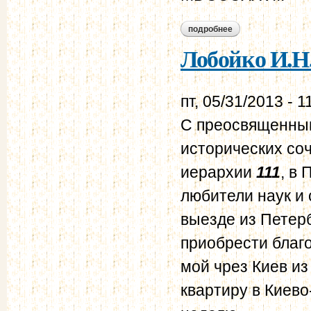
подробнее
о лобойко и.н. об 
Лобойко И.Н.
пт, 05/31/2013 - 1
С преосвященным
исторических со
иерархии
111
, в
любители наук и 
выезде из Петерб
приобрести благо
мой чрез Киев
из
квартиру в Киево