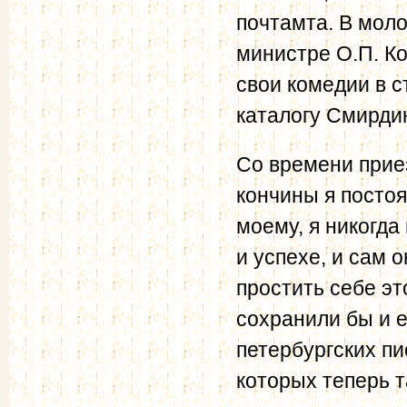
почтамта. В моло
министре О.П. Ко
свои комедии в с
каталогу Смирдин
Со времени приез
кончины я постоя
моему, я никогда
и успехе, и сам о
простить себе эт
сохранили бы и е
петербургских пи
которых теперь т