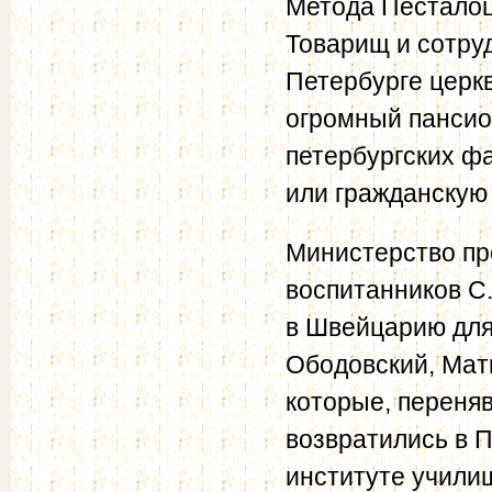
Метода Песталоц
Товарищ и сотру
Петербурге церк
огромный пансио
петербургских фа
или гражданскую
Министерство пр
воспитанников С.
в Швейцарию для
Ободовский, Мат
которые, переня
возвратились в 
институте училищ