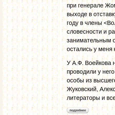
при генерале Жо
выходе в отставк
году в члены <В
словесности и р
занимательным о
остались у меня 
У А.Ф. Воейкова 
проводили у него
особы из высшего
Жуковский, Алек
литераторы и вс
подробнее
о лобойко и.н. пер