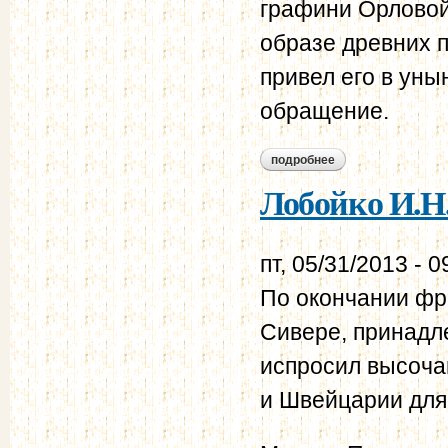
графини Орловой
образе древних п
привел его в уны
обращение.
подробнее
о лобойко и.н. кня
Лобойко И.Н.
пт, 05/31/2013 - 0
По окончании фр
Сивере, принадл
испросил высоча
и Швейцарии для