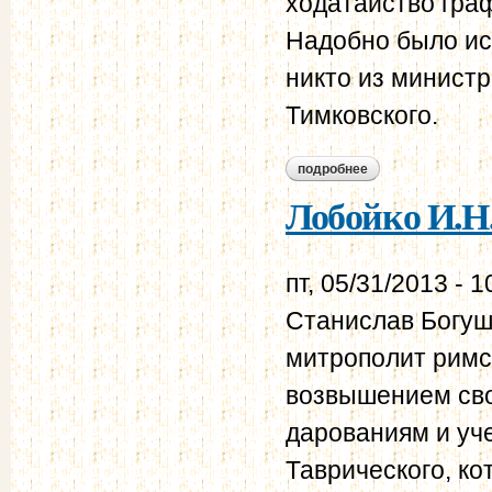
ходатайство гра
Надобно было ис
никто из министр
Тимковского.
подробнее
о лобойко и.н. зап
Лобойко И.Н
пт, 05/31/2013 - 1
Станислав Богуш-
митрополит римск
возвышением сво
дарованиям и уче
Таврического, ко