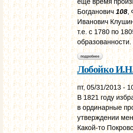
еще время произ
Богданович
108
,
Иванович Клушин
т.е. с 1780 по 1
образованности.
подробнее
о лобойко и.н. а.и.
Лобойко И.Н.
пт, 05/31/2013 - 1
В 1821 году избр
в ординарные пр
утверждении мен
Какой-то Покров