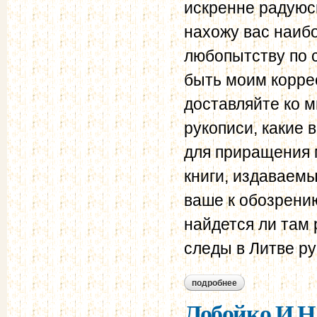
искренне радуюсь
нахожу вас наиб
любопытству по 
быть моим корре
доставляйте ко м
рукописи, какие 
для приращения м
книги, издаваем
ваше к обозрению
найдется ли там 
следы в Литве ру
подробнее
о лобойко и.н. пр
Лобойко И.Н