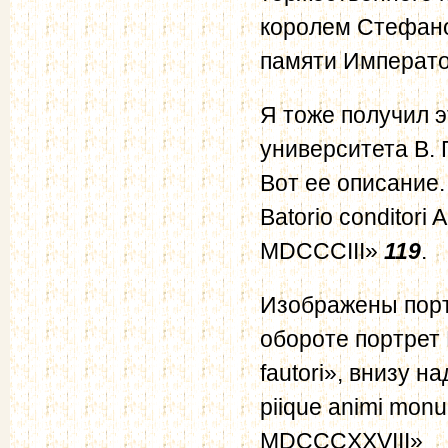
королем Стефано
памяти Императо
Я тоже получил 
университета В. 
Вот ее описание.
Batorio conditori 
MDCCCIII»
119
.
Изображены порт
обороте портрет 
fautori», внизу на
piique animi monum
MDCCCXXVIII»