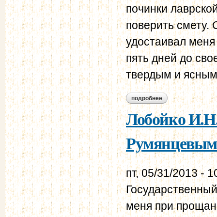
починки лаврско
поверить смету. 
удостаивал меня
пять дней до сво
твердым и ясным 
подробнее
о лобойко и.н. евг
Лобойко И.Н.
Румянцевым
пт, 05/31/2013 - 1
Государственный
меня при прощань