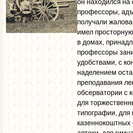
он находился на 
профессоры, адъ
получали жалова
имел просторную
в домах, принад
профессоры зани
удобствами, с ко
наделением ост
преподавания лек
обсерватории с 
для торжественны
типографии, для 
казеннокоштных 
аптеки, для гимн