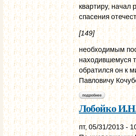
квартиру, начал 
спасения отечес
[149]
необходимым пос
находившемуся т
обратился он к м
Павловичу Кочу
подробнее
о лобойко и.н. в.н.
Лобойко И.Н
пт, 05/31/2013 - 1