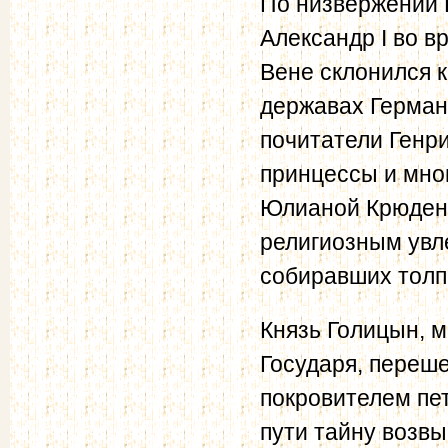
По низвержении 
Александр I во в
Вене склонился 
державах Герма
почитатели Генри
принцессы и мно
Юлианой Крюдене
религиозным увл
собиравших толп
Князь Голицын, 
Государя, переш
покровителем пет
пути тайну возв