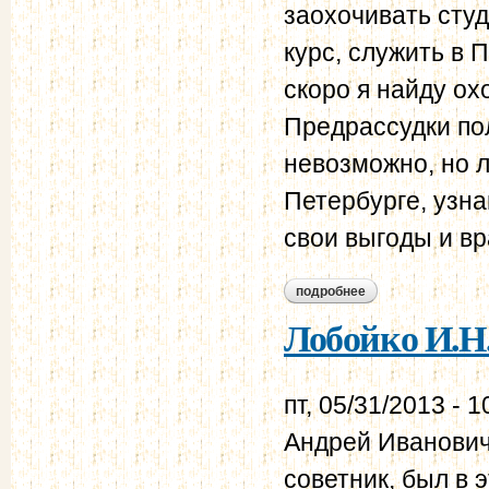
заохочивать сту
курс, служить в П
скоро я найду ох
Предрассудки по
невозможно, но л
Петербурге, узна
свои выгоды и вр
подробнее
о лобойко и.н. пр
российской словес
Лобойко И.Н.
пт, 05/31/2013 - 1
Андрей Иванович
советник, был в 