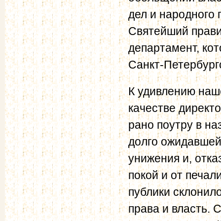
дел и народного 
Святейший прави
департамент, ко
Санкт-Петербург
К удивлению наш
качестве директ
рано поутру в на
долго ожидавшей
унижения и, отка
покой и от печал
публики склонило
права и власть.