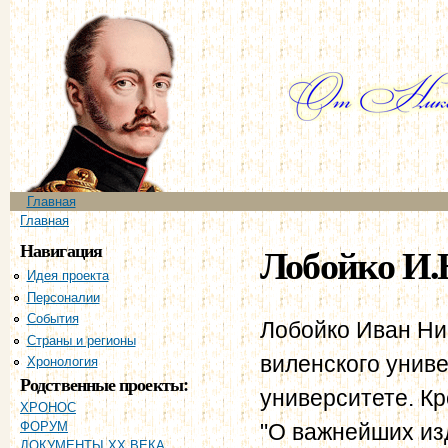
Пе
ос
со
Главное меню
Главная
Вы здесь
Главная
Навигация
Лобойко И.
Идея проекта
Персоналии
События
Лобойко Иван Ни
Страны и регионы
виленского унив
Хронология
Родственные проекты:
университете. Кр
ХРОНОС
"О важнейших из
ФОРУМ
ДОКУМЕНТЫ XX ВЕКА