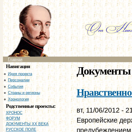
Пе
ос
со
Главное меню
Главная
Навигация
Документы 
Идея проекта
Персоналии
События
Нравственно-
Страны и регионы
Хронология
Родственные проекты:
вт, 11/06/2012 - 2
ХРОНОС
ФОРУМ
Европейские дер
ДОКУМЕНТЫ XX ВЕКА
предубеждением 
РУССКОЕ ПОЛЕ