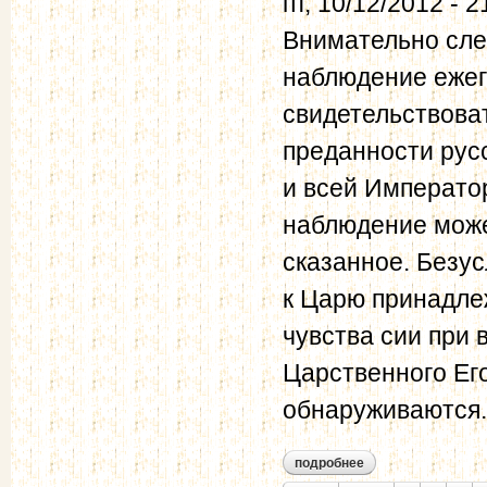
пт, 10/12/2012 - 2
Внимательно сле
наблюдение ежег
свидетельствова
преданности русс
и всей Императо
наблюдение може
сказанное. Безу
к Царю принадлеж
чувства сии при 
Царственного Ег
обнаруживаются.
подробнее
о обозрение распо