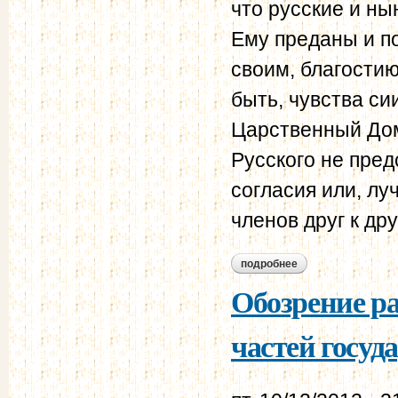
что русские и н
Ему преданы и п
своим, благости
быть, чувства си
Царственный Дом
Русского не пред
согласия или, лу
членов друг к дру
подробнее
о обозрение духа 
Обозрение р
частей госуд