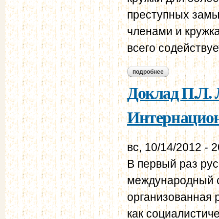
преступных замы
членами и кружк
всего содействуе
подробнее
о из записки одесс
производства след
Доклад П.Л. 
Интернацион
вс, 10/14/2012 - 
В первый раз ру
между­на­родный 
организованная р
как социалистиче