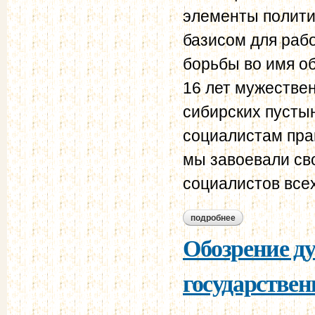
элементы полити
базисом для рабо
борьбы во имя о
16 лет мужествен
сибирских пусты
социали­стам пра
мы завоевали св
социалистов всех
подробнее
о доклад п.л. лавр
Обозрение ду
государствен