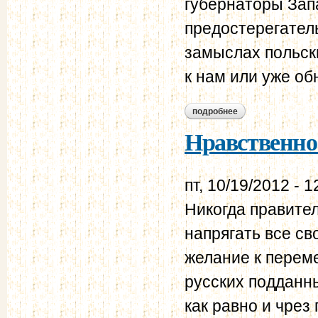
губернаторы Зап
предостерегатель
замыслах польски
к нам или уже об
подробнее
о нравственно-поли
Нравственно-
пт, 10/19/2012 - 1
Никогда правител
напрягать все с
желание к перем
русских подданны
как равно и чрез