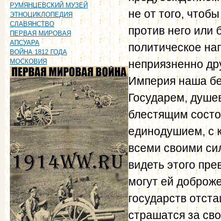
РУМЯНЦЕВСКИЙ МУЗЕЙ
не от того, чтоб
ЭТНОЦИКЛОПЕДИЯ
СЛАВЯНСТВО
против него или 
ПЕРВАЯ МИРОВАЯ
АПСУАРА
политическое нап
ВОЙНА 1812 ГОДА
МОСКОВИЯ
неприязненно дру
Империя наша бе
Государем, душе
блестящим состо
единодушием, с к
всеми своими сил
видеть этого пре
могут ей доброж
государств отста
страшатся за сво