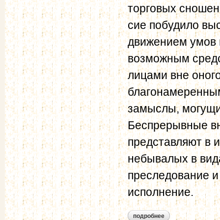
торговых сношен
сие побудило вы
движением умов в
возможным средс
лицами вне оног
благонамеренны
замыслы, могущи
Беспрерывные в
представляют в 
небывалых в вид
преследование и
исполнение.
подробнее
о нравственно-поли