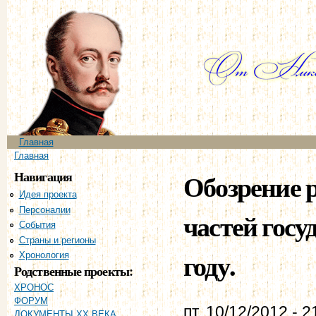
Пе
ос
со
Главное меню
Главная
Вы здесь
Главная
Навигация
Обозрение 
Идея проекта
Персоналии
частей госу
События
Страны и регионы
году.
Хронология
Родственные проекты:
ХРОНОС
ФОРУМ
пт, 10/12/2012 - 2
ДОКУМЕНТЫ XX ВЕКА