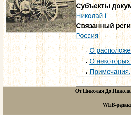
Субъекты доку
Николай I
Связанный рег
Россия
О расположе
О некоторых 
Примечания.
От Николая До Никола
WEB-редак