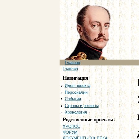
Главное меню
Главная
Вы здесь
Главная
Навигация
Идея проекта
Персоналии
События
Страны и регионы
Хронология
Родственные проекты:
ХРОНОС
ФОРУМ
ДОКУМЕНТЫ XX ВЕКА