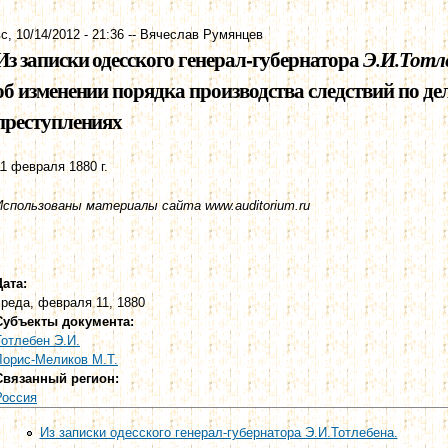
с, 10/14/2012 - 21:36
--
Вячеслав Румянцев
Из записки одесского генерал-губернатора
Э.И.Тотл
об изменении порядка производства следствий по де
преступлениях
11 февраля 1880 г.
Использованы материалы сайта www.auditorium.ru
Дата:
среда, февраля 11, 1880
Субъекты документа:
Тотлебен Э.И.
Лорис-Меликов М.Т.
Связанный регион:
Россия
Из записки одесского генерал-губернатора Э.И.Тотлебена.