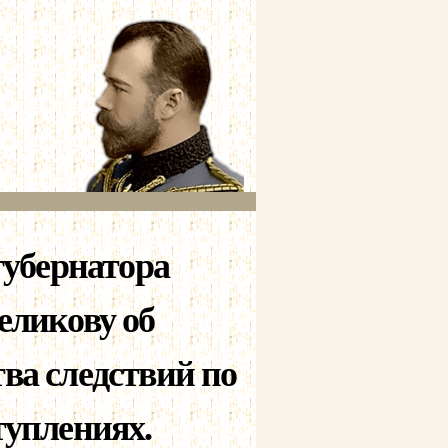
губернатора
еликову об
ва следствий по
туплениях.