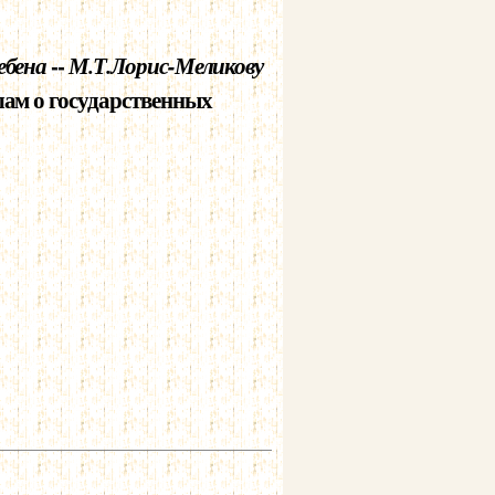
ебена
--
М.Т.Лорис-Меликову
лам о государственных