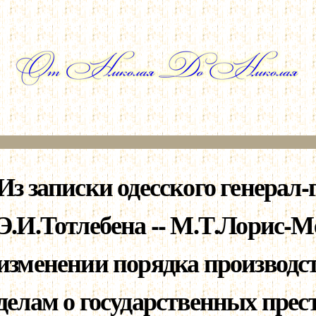
Перейти к
основному
содержанию
Из записки одесского генерал-
Э.И.Тотлебена -- М.Т.Лорис-М
изменении порядка производст
делам о государственных прес