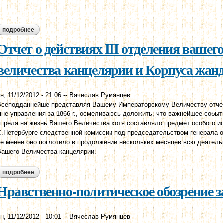
подробнее
о отчет о действиях iii отделения вашего императорского вел
за 1869 год.
Отчет о действиях III отделения вашег
величества канцелярии и Корпуса жанда
н, 11/12/2012 - 21:06
--
Вячеслав Румянцев
Всеподданнейше представляя Вашему Императорскому Величеству отчет
мне управления за 1866 г., осмеливаюсь доложить, что важнейшее событи
апреля на жизнь Вашего Величества хотя составляло предмет особого 
С.Петербурге следственной комиссии под председательством генерала о
не менее оно поглотило в продолжении нескольких месяцев всю деятельн
Вашего Величества канцелярии.
подробнее
о отчет о действиях iii отделения вашего императорского вел
за 1866 год.
Нравственно-политическое обозрение за
н, 11/12/2012 - 10:01
--
Вячеслав Румянцев