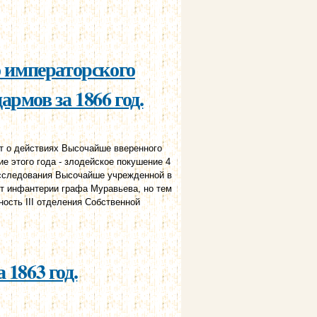
ичества канцелярии и корпуса жандармов
о императорского
рмов за 1866 год.
 о действиях Высочайше вверенного
е этого года - злодейское покушение 4
исследования Высочайше учрежденной в
т инфантерии графа Муравьева, но тем
ость III отделения Собственной
ичества канцелярии и корпуса жандармов
 1863 год.