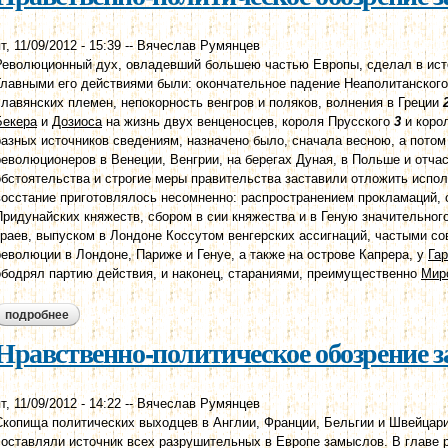
т, 11/09/2012 - 15:39
--
Вячеслав Румянцев
Революционный дух, овладевший большею частью Европы, сделал в исте
Главными его действиями были: окончательное падение Неаполитанског
славянских племен, непокорность венгров и поляков, волнения в Греции
Бекера
и
Дозиоса
на жизнь двух венценосцев, короля Прусского
3
и коро
разных источников сведениям, назначено было, сначала весною, а пото
революционеров в Венеции, Венгрии, на берегах Дуная, в Польше и отча
обстоятельства и строгие меры правительства заставили отложить испо
восстание приготовлялось несомненно: распространением прокламаций, 
Придунайских княжеств, сбором в сии княжества и в Геную значительног
краев, выпуском в Лондоне Коссутом венгерских ассигнаций, частыми с
революции в Лондоне, Париже и Генуе, а также на острове Капрера, у
Га
ободрял партию действия, и наконец, стараниями, преимущественно
Мир
подробнее
о нравственно-политическое обозрение за 1861 год.
Нравственно-политическое обозрение за
т, 11/09/2012 - 14:22
--
Вячеслав Румянцев
Скопища политических выходцев в Англии, Франции, Бельгии и Швейцари
составляли источник всех разрушительных в Европе замыслов. В главе