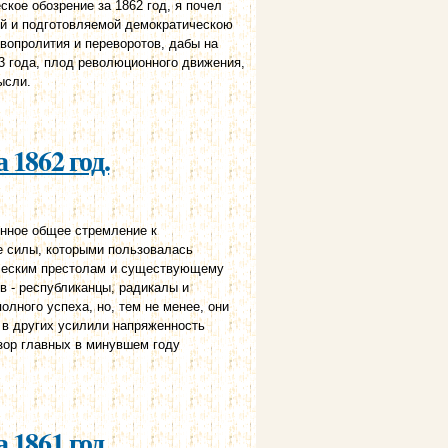
ое обозрение за 1862 год, я почел
й и подготовляемой демократическою
овопролития и переворотов, дабы на
3 года, плод революционного движения,
ысли.
 1862 год.
нное общее стремление к
е силы, которыми пользовалась
ическим престолам и существующему
в - республиканцы, радикалы и
олного успеха, но, тем не менее, они
 в других усилили напряженность
зор главных в минувшем году
 1861 год.