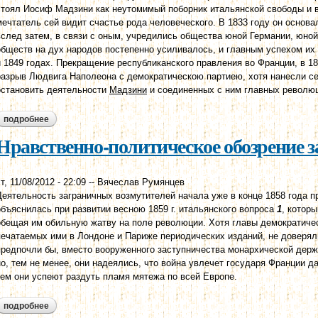
стоял Иосиф Мадзини как неутомимый поборник итальянской свободы и в
мечтатель сей видит счастье рода человеческого. В 1833 году он основ
вслед затем, в связи с оным, учредились общества юной Германии, юно
обществ на дух народов постепенно усиливалось, и главным успехом и
и 1849 годах. Прекращение республиканского правления во Франции, в 1
разрыв Людвига Наполеона с демократическою партиею, хотя нанесли се
остановить деятельности
Мадзини
и соединенных с ним главных революц
подробнее
о нравственно-политическое обозрение за 1860 год.
Нравственно-политическое обозрение за
т, 11/08/2012 - 22:09
--
Вячеслав Румянцев
Деятельность заграничных возмутителей начала уже в конце 1858 года 
объяснилась при развитии весною 1859 г. итальянского вопроса
1
, котор
обещая им обильную жатву на поле революции. Хотя главы демократичес
печатаемых ими в Лондоне и Париже периодических изданий, не доверял
предпочли бы, вместо вооруженного заступничества монархической держ
но, тем не менее, они надеялись, что война увлечет государя Франции д
тем они успеют раздуть пламя мятежа по всей Европе.
подробнее
о нравственно-политическое обозрение за 1859 год.