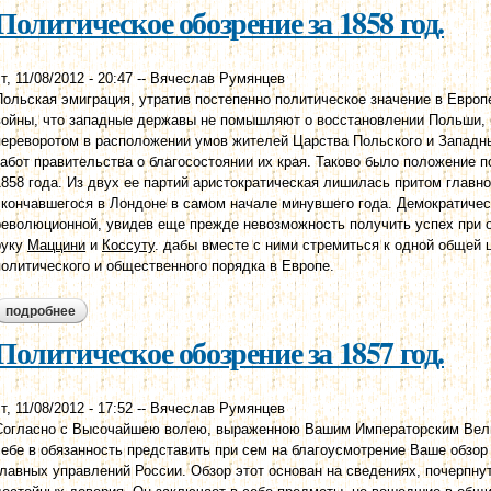
Политическое обозрение за 1858 год.
т, 11/08/2012 - 20:47
--
Вячеслав Румянцев
Польская эмиграция, утратив постепенно политическое значение в Европ
войны, что западные державы не помышляют о восстановлении Польши, 
переворотом в расположении умов жителей Царства Польского и Западн
забот правительства о благосостоянии их края. Таково было положение 
1858 года. Из двух ее партий аристократическая лишилась притом главн
скончавшегося в Лондоне в самом начале минувшего года. Демократичес
революционной, увидев еще прежде невозможность получить успех при о
руку
Маццини
и
Коссуту
. дабы вместе с ними стремиться к одной общей 
политического и общественного порядка в Европе.
подробнее
о политическое обозрение за 1858 год.
Политическое обозрение за 1857 год.
т, 11/08/2012 - 17:52
--
Вячеслав Румянцев
Согласно с Высочайшею волею, выраженною Вашим Императорским Вели
себе в обязанность представить при сем на благоусмотрение Ваше обзор
главных управлений России. Обзор этот основан на сведениях, почерпну