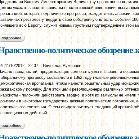
Представляя Вашему Императорскому Величеству нравственно-политическ
долгом указать зародыш социально-политической революции, вызываемо
пропагандой, которая, под личиною прогресса, жаждет лишь анархии, кр
развалинах престолов утвердить свою собственную власть. События 186
обнявшего всю Европу, служит новым, грустным подтверждением этой м
подробнее
о нравственно-политическое обозрение за 1863 год.
Нравственно-политическое обозрение за
б, 11/10/2012 - 22:37
--
Вячеслав Румянцев
Начало народностей, продолжающее волновать умы в Европе, и совреме
либеральному прогрессу составляли в 1862 году главные революционны
демократическая пропаганда, чтобы нанести решительный удар монарх
гражданскому порядку. Для этой цели революционеры различных оттенко
анархисты - положили действовать заодно, и хотя их замыслы не имели п
произвели в некоторых государствах важные политические потрясения, а
политического состояния. О сем свидетельствует следующий краткий об
революционных действий.
подробнее
о нравственно-политическое обозрение за 1862 год.
Нравственно-политическое обозрение за