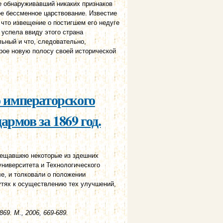
е обнаруживавший никаких признаков
ое бессменное царствование. Известие
что извещение о постигшем его недуге
 успела ввиду этого страна
льный и что, следовательно,
рое новую полосу своей исторической
2)
о императорского
рмов за 1869 год.
сещавшею некоторые из здешних
ниверситета и Технологического
ле, и толковали о положении
утях к осуществлению тех улучшений,
69. М., 2006, 669-689.