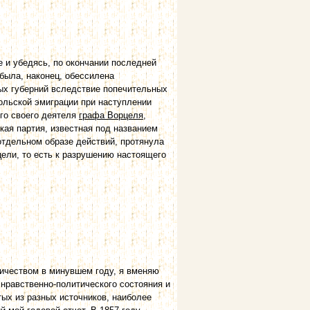
е и убедясь, по окончании последней
была, наконец, обессилена
ых губерний вследствие попечительных
польской эмиграции при наступлении
ого своего деятеля
графа Ворцеля
,
кая партия, известная под названием
тдельном образе действий, протянула
цели, то есть к разрушению настоящего
чеством в минувшем году, я вменяю
 нравственно-политического состояния и
тых из разных источников, наиболее