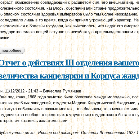
возраст, обыкновенно совпадающий с расцветом сил, его внешний вид, н
болезненного состояния, казалось, обеспечивали стране продолжительн
об опасном состоянии здоровья императора было тем более неожиданно, 
последовало лишь в то время, когда он принял угрожающий характер. Не
осведомиться о болезни государя, как выяснилось, что недуг его смерте
государство силою вещей вступает в неизбежную при самодержавном ст
жизни.
подробнее
о последние спокойные годы дореформенного строя (1894-190
Отчет о действиях III отделения вашег
величества канцелярии и Корпуса жанда
н, 11/12/2012 - 21:43
--
Вячеслав Румянцев
Еще под конец 1868 года заметно было брожение между молодежью, по
высших учебных заведений; студенты Медико-Хирургической Академии, у
института собирались в разных местах, то в большем, то в меньшем чис
студенчества вообще, о средствах к улучшению студентского быта и о п
которые им казались желательными.
Публикуется оп кн.: Россия под надзором. Отчеты III отделения 1827-18