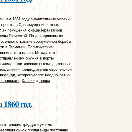
кшем 1861 году значительные успехи.
о престола
1
, возмущение южных
2
и - покушения юношей-фанатиков
левы Греческой. По доходившим из
м осенью, открытие вооруженной борьбы
сти в Германии. Политические
лнение этого плана. Между тем
отправлением оружия в порты
о числа политических выходцев разных
овещаниями предводителей европейской
рибальди
, которого голос неоднократно
ославского
,
Клапки
и
Тюрра
.
 1860 год.
и в течение тридцати уже лет
 революционной пропаганды постоянно