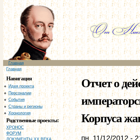
Пе
ос
со
Главное меню
Главная
Вы здесь
Главная
Навигация
Отчет о дей
Идея проекта
Персоналии
императорс
События
Страны и регионы
Корпуса жан
Хронология
Родственные проекты:
ХРОНОС
ФОРУМ
пн, 11/12/2012 - 2
ДОКУМЕНТЫ XX ВЕКА