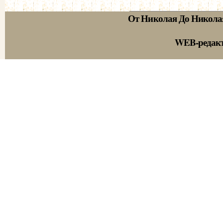
От Николая До Никола
WEB-редак