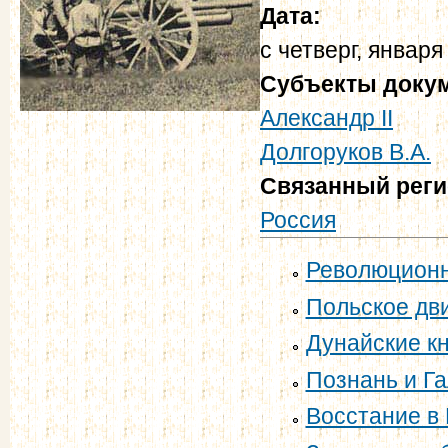
Дата:
с
четверг, января
Субъекты доку
Александр II
Долгоруков В.А.
Связанный рег
Россия
Революционно
Польское дви
Дунайские кн
Познань и Га
Восстание в 