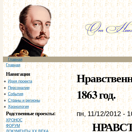
Пе
ос
со
Главное меню
Главная
Вы здесь
Главная
Навигация
Нравственн
Идея проекта
Персоналии
1863 год.
События
Страны и регионы
Хронология
Родственные проекты:
пн, 11/12/2012 - 1
ХРОНОС
НРАВС
ФОРУМ
ДОКУМЕНТЫ XX ВЕКА