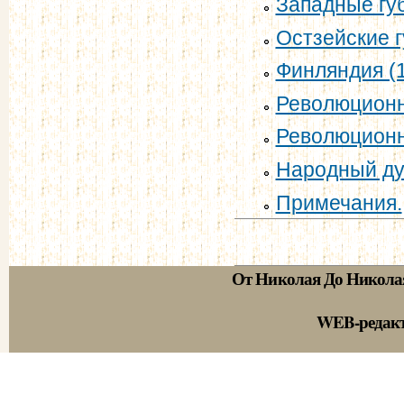
Западные губ
Остзейские г
Финляндия (1
Революционна
Революционн
Народный дух
Примечания.
От Николая До Никола
WEB-редак