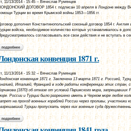
т, 11/13/2014 - 15:45
--
Вячеслав Румянцев
ЛОНДОНСКИЙ ДОГОВОР 1854 г. подписан 10 апреля в Лондоне между Ве
помощи Турции во время Крымской войны 1853—1856 гг.
Договор дополнил Константинопольский союзный договор 1854 г. Англия
Турции войска, необходимое количество которых устанавливалось в доп
Предусматривалось согласовывать все свои действия и не вступать в се
подробнее
о лондонский договор от 10 апреля 1854 г.
Лондонская конвенция 1871 г.
т, 11/13/2014 - 15:32
--
Вячеслав Румянцев
Лондонская конвенция 1871 г. Заключена 13 марта 1871 г. Россией, Тур
Англией, Италией, Францией в ходе работы конференции этих стран, со
Горчакова (1870) об отказе от условий Парижского мира, запрещавших
море. России и Турции было разрешено иметь в Черном море любое кол
запрет на проход военных кораблей России через проливы, участники к
разрешавший Турции пропускать через них военные суда дружественных
подробнее
о лондонская конвенция 1871 г.
Лондонская конвенция 1841 года