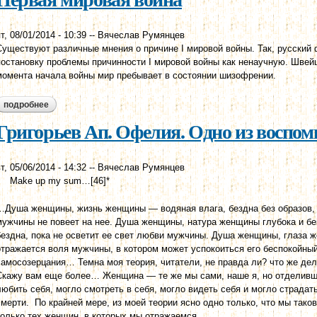
т, 08/01/2014 - 10:39
--
Вячеслав Румянцев
Существуют различные мнения о причине I мировой войны. Так, русский
постановку проблемы причинности I мировой войны как ненаучную. Швей
момента начала войны мир пребывает в состоянии шизофрении.
подробнее
о первая мировая война
Григорьев Ап. Офелия. Одно из воспо
т, 05/06/2014 - 14:32
--
Вячеслав Румянцев
Make up my sum…[46]*
…Душа женщины, жизнь женщины — водяная влага, бездна без образов, 
мужчины не повеет на нее. Душа женщины, натура женщины глубока и безд
бездна, пока не осветит ее свет любви мужчины. Душа женщины, глаза 
отражается воля мужчины, в котором может успокоиться его беспокойны
самосозерцания… Темна моя теория, читатели, не правда ли? что же де
Скажу вам еще более… Женщина — те же мы сами, наше я, но отделивше
любить себя, могло смотреть в себя, могло видеть себя и могло страдать
смерти. По крайней мере, из моей теории ясно одно только, что мы так
только тех женщин, в которых мы отражаемся…