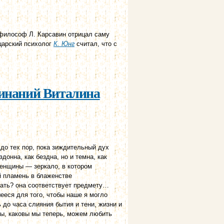
 философ Л. Карсавин отрицал саму
царский психолог
К. Юнг
считал, что с
минаний Виталина
до тех пор, пока зиждительный дух
онна, как бездна, но и темна, как
женщины — зеркало, в котором
й пламень в блаженстве
лать? она соответствует предмету…
еся для того, чтобы наше я могло
 до часа слияния бытия и тени, жизни и
овы, каковы мы теперь, можем любить