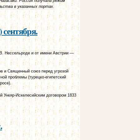
агасаки. Россия получала режим
ьства в указанных портах.
) сентября.
. Нессельроде и от имени Австрии —
ов и Священный союз перед угрозой
ной проблемы (турецко-египетский
росе).
ый Ункяр-Искелесийским договором 1833
.