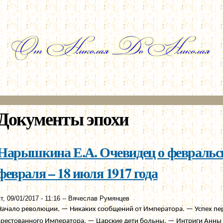
Перейти к
основному
содержанию
Документы эпохи
Нарышкина Е.А. Очевидец о февральс
февраля – 18 июля 1917 года
т, 09/01/2017 - 11:16
--
Вячеслав Румянцев
Начало революции. — Никаких сообщений от Императора. — Успех пе
арестованного Императора. — Царские дети больны. — Интриги Анны