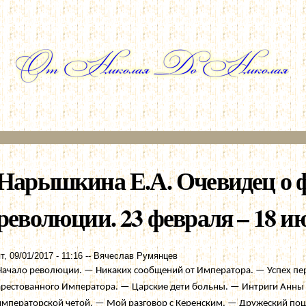
Перейти к
основному
содержанию
Нарышкина Е.А. Очевидец о 
революции. 23 февраля – 18 ию
т, 09/01/2017 - 11:16
--
Вячеслав Румянцев
Начало революции. — Никаких сообщений от Императора. — Успех пе
арестованного Императора. — Царские дети больны. — Интриги Анны
императорской четой. — Мой разговор с Керенским. — Дружеский по