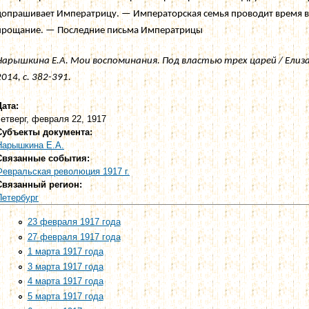
допрашивает Императрицу. — Императорская семья проводит время в 
прощание. — Последние письма Императрицы
Нарышкина Е.А. Мои воспоминания. Под властью трех царей / Елиз
2014, с. 382-391.
Дата:
четверг, февраля 22, 1917
Субъекты документа:
Нарышкина Е.А.
Связанные события:
Февральская революция 1917 г.
Связанный регион:
Петербург
23 февраля 1917 года
27 февраля 1917 года
1 марта 1917 года
3 марта 1917 года
4 марта 1917 года
5 марта 1917 года