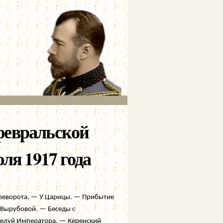
февральской
ля 1917 года
реворота. — У Царицы. — Прибытие
 Вырубовой. — Беседы с
целуй Императора. — Керенский