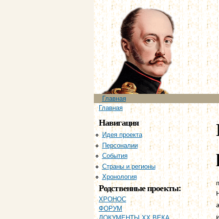
Главное меню
Главная
Вы здесь
Главная
Навигация
Идея проекта
Персоналии
События
Страны и регионы
Хронология
п
Родственные проекты:
ХРОНОС
ФОРУМ
ДОКУМЕНТЫ XX ВЕКА