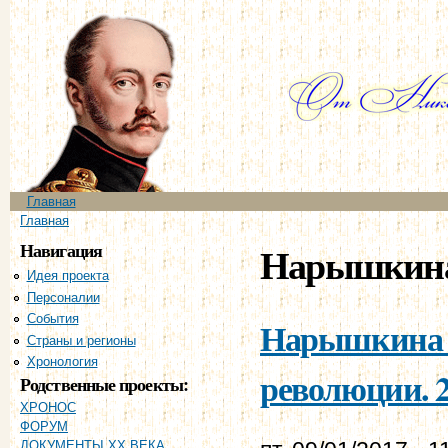
Пе
ос
со
Главное меню
Главная
Вы здесь
Главная
Навигация
Нарышкина
Идея проекта
Персоналии
События
Нарышкина Е
Страны и регионы
Хронология
революции. 2
Родственные проекты:
ХРОНОС
ФОРУМ
ДОКУМЕНТЫ XX ВЕКА