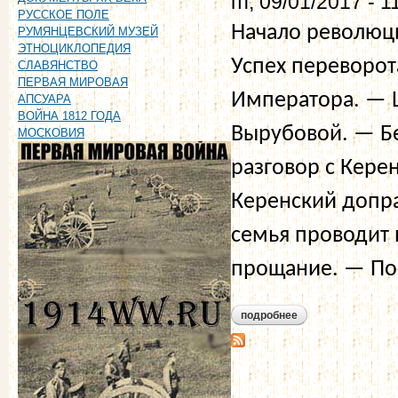
пт, 09/01/2017 - 1
РУССКОЕ ПОЛЕ
Начало революц
РУМЯНЦЕВСКИЙ МУЗЕЙ
ЭТНОЦИКЛОПЕДИЯ
Успех переворот
СЛАВЯНСТВО
ПЕРВАЯ МИРОВАЯ
Императора. — 
АПСУАРА
ВОЙНА 1812 ГОДА
Вырубовой. — Б
МОСКОВИЯ
разговор с Кер
Керенский допр
семья проводит 
прощание. — По
подробнее
о нарышкина е.а. 