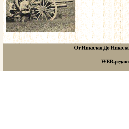
От Николая До Никола
WEB-редак