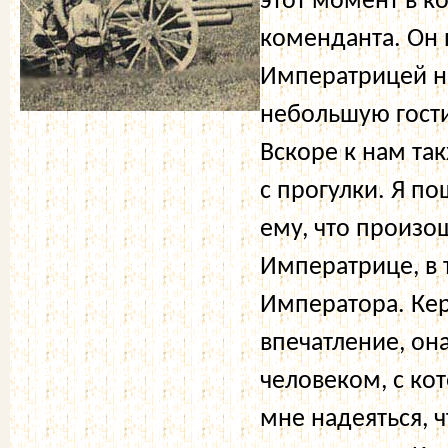
этот момент в к
коменданта. Он 
Императрицей на
небольшую гости
Вскоре к нам та
с прогулки. Я п
ему, что произо
Императрице, в 
Императора. Ке
впечатление, он
человеком, с ко
мне надеяться, 