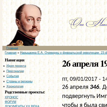
Пе
ос
со
Главное меню
Главная
Вы здесь
Главная
»
Нарышкина Е.А. Очевидец о февральской революции. 23 ф
Навигация
26 апреля 1
Идея проекта
Персоналии
События
пт, 09/01/2017 - 1
Страны и регионы
26 апреля
346
. 
Хронология
Родственные проекты:
подвергнуть Имп
ХРОНОС
ФОРУМ
чтобы я была св
ДОКУМЕНТЫ XX ВЕКА