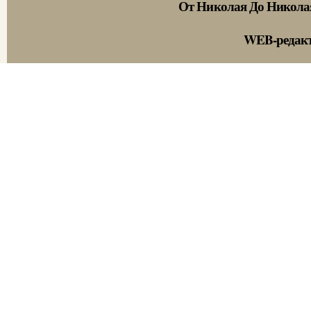
От Николая До Никола
WEB-редак