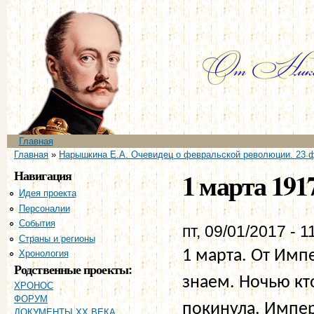
Пе
ос
со
Главное меню
Главная
Вы здесь
Главная
»
Нарышкина Е.А. Очевидец о февральской революции. 23 ф
Навигация
1 марта 191
Идея проекта
Персоналии
События
пт, 09/01/2017 - 1
Страны и регионы
1 марта. От Импе
Хронология
Родственные проекты:
знаем. Ночью кт
ХРОНОС
ФОРУМ
покинула. Импер
ДОКУМЕНТЫ XX ВЕКА