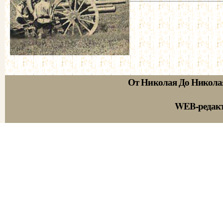
От Николая До Никола
WEB-редак