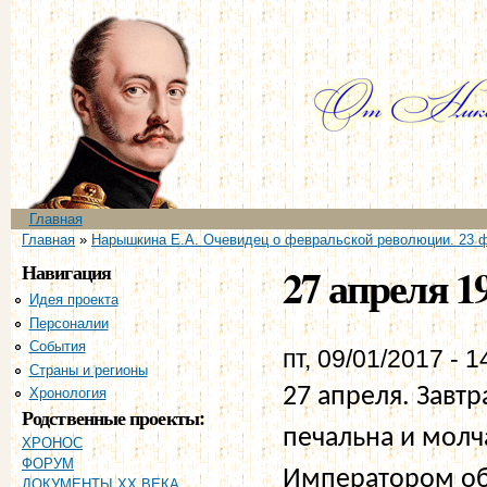
Пе
ос
со
Главное меню
Главная
Вы здесь
Главная
»
Нарышкина Е.А. Очевидец о февральской революции. 23 ф
Навигация
27 апреля 1
Идея проекта
Персоналии
События
пт, 09/01/2017 - 1
Страны и регионы
27 апреля. Завт
Хронология
Родственные проекты:
печальна и молча
ХРОНОС
ФОРУМ
Императором об 
ДОКУМЕНТЫ XX ВЕКА