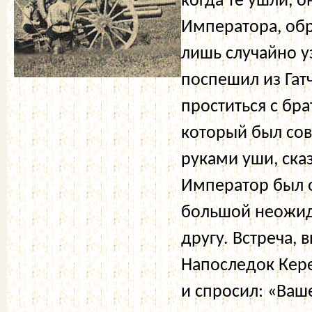
когда те ушли, о
Императора, обр
лишь случайно у
поспешил из Гат
проститься с бр
который был сов
руками уши, ска
Император был о
большой неожида
другу. Встреча,
Напоследок Кер
и спросил: «Ваш