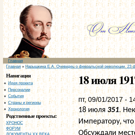
Пе
ос
со
Главное меню
Главная
Вы здесь
Главная
»
Нарышкина Е.А. Очевидец о февральской революции. 23 ф
Навигация
18 июля 191
Идея проекта
Персоналии
События
пт, 09/01/2017 - 1
Страны и регионы
18 июля
351
. Не
Хронология
Родственные проекты:
Императору, что 
ХРОНОС
ФОРУМ
Обсуждали место
ДОКУМЕНТЫ XX ВЕКА