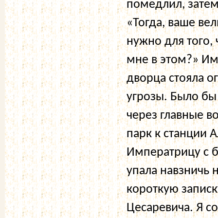
помедлил, затем
«Тогда, ваше вел
нужно для того, 
мне в этом?» Им
дворца стояла о
угрозы. Было б
через главные в
парк к станции А
Императрицу с б
упала навзничь 
короткую запис
Цесаревича. Я с