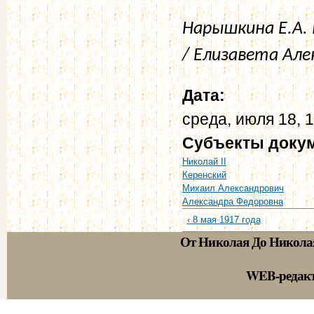
Нарышкина Е.А.
/ Елизавета Алек
Дата:
среда, июля 18, 
Субъекты доку
Николай II
Керенский
Михаил Александрович
Александра Федоровна
‹ 8 мая 1917 года
От Николая До Никола
WEB-редак