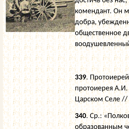
достичь без нас
комендант. Он м
добра, убежденн
общественное д
воодушевленный
339
. Протоиерей
протоиерея А.И.
Царском Селе // 
340
. Ср.: «Полк
образованным ч