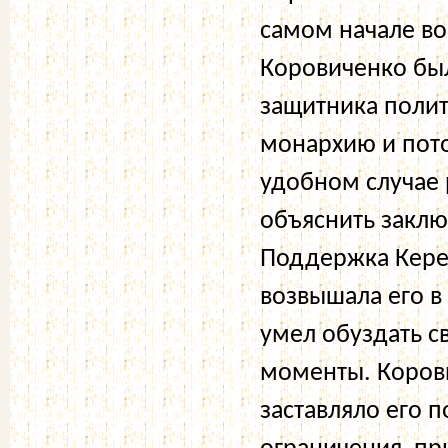
самом начале в
Коровиченко бы
защитника полит
монархию и пот
удобном случае 
объяснить закл
Поддержка Керен
возвышала его в
умел обуздать с
моменты. Корови
заставляло его 