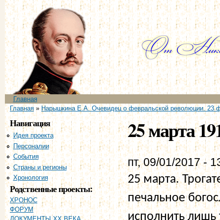
Пе
ос
со
Главное меню
Главная
Вы здесь
Главная
»
Нарышкина Е.А. Очевидец о февральской революции. 23 ф
Навигация
25 марта 19
Идея проекта
Персоналии
События
пт, 09/01/2017 - 1
Страны и регионы
25 марта. Трога
Хронология
Родственные проекты:
печальное бого
ХРОНОС
ФОРУМ
исполнить лишь 
ДОКУМЕНТЫ XX ВЕКА