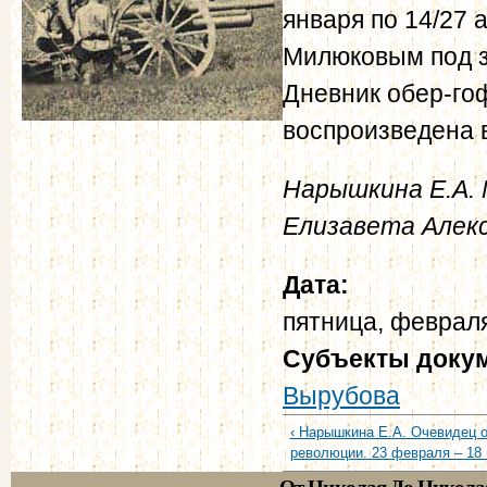
января по 14/27 
Милюковым под з
Дневник обер-го
воспроизведена в
Нарышкина Е.А. 
Елизавета Алексе
Дата:
пятница, февраля
Субъекты доку
Вырубова
‹ Нарышкина Е.А. Очевидец 
революции. 23 февраля – 18 
От Николая До Никола