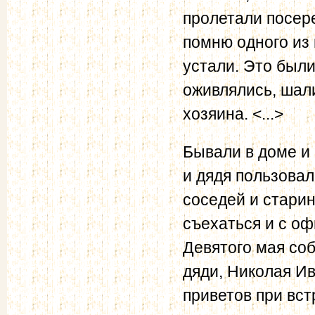
пролетали посере
помню одного из 
устали. Это были
оживлялись, шал
хозяина. <...>
Бывали в доме и
и дядя пользова
соседей и стари
съехаться и с о
Девятого мая со
дяди, Николая И
приветов при вст