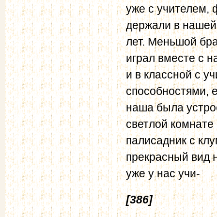
уже с учителем,
держали в нашей 
лет. Меньшой бр
играл вместе с н
и в классной с у
способностями, е
наша была устро
светлой комнате
палисадник с кл
прекрасный вид 
уже у нас учи-
[386]