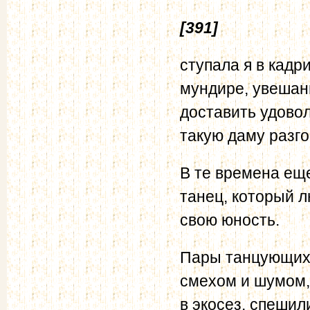
[391]
ступала я в кадр
мундире, увешан
доставить удовол
такую даму разг
В те времена ещ
танец, который л
свою юность.
Пары танцующих 
смехом и шумом,
в экосез, спешил