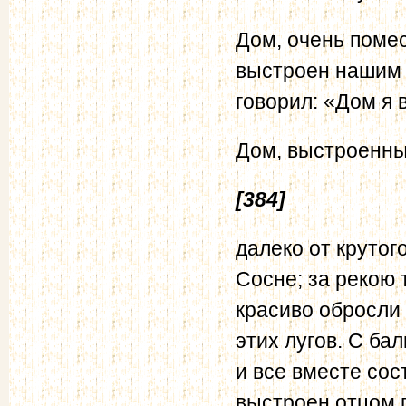
Дом, очень поме
выстроен нашим 
говорил: «Дом я 
Дом, выстроенный
[384]
далеко от крутог
Сосне; за рекою 
красиво обросли 
этих лугов. С ба
и все вместе со
выстроен отцом п