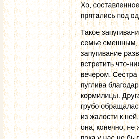
Хо, составленное
прятались под од
Такое запугивани
семье смешным, а
запугивание разв
встретить что-ни
вечером. Сестра
пуглива благода
кормилицы. Друга
грубо обращалась
из жалости к ней,
она, конечно, не
пока у нас не б