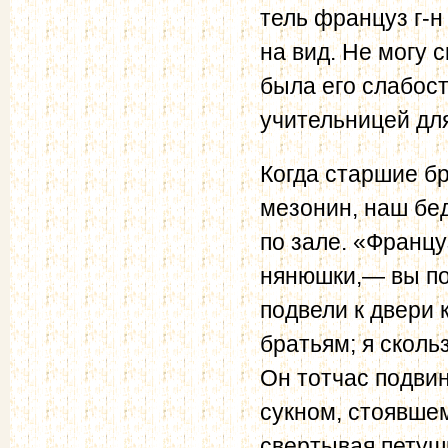
тель француз г-
на вид. Не могу с
была его слабост
учительницей для
Когда старшие бр
мезонин, наш бе
по зале. «Францу
нянюшки,— вы по
подвели к двери 
братьям; я сколь
Он тотчас подвин
сукном, стоявшем
свертывая петуш