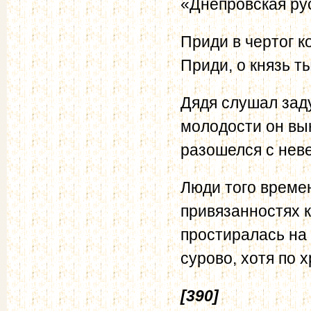
«Днепровская ру
Приди в чертог к
Приди, о князь т
Дядя слушал заду
молодости он вын
разошелся с нев
Люди того време
привязанностях к
простиралась на
сурово, хотя по 
[390]