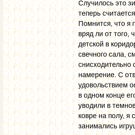
Случилось это зи
теперь считаетс
Помнится, что я 
вряд ли от того,
детской в коридо
свечного сала, с
снисходительно 
намерение. С от
удовольствием ос
в одном конце ег
уводили в темно
ковре на полу, я
занимались игруш