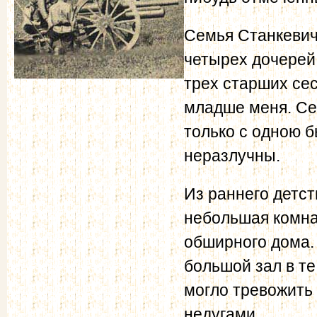
Семья Станкевич
четырех дочерей
трех старших сес
младше меня. Се
только с одною б
неразлучны.
Из раннего детст
небольшая комна
обширного дома. 
большой зал в те
могло тревожить
недугами.