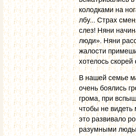
колодками на ног
лбу... Страх сме
слез! Няни начин
люди». Няни расс
жалости примешив
хотелось скорей с
В нашей семье м
очень боялись гр
грома, при вспы
чтобы не видеть 
это развивало ро
разумными людьм