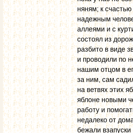
няням; к счастью
надежным челове
аллеями и с кур
состоял из дорож
разбито в виде з
и проводили по н
нашим отцом в е
за ним, сам сади
на ветвях этих я
яблоне новыми че
работу и помогат
недалеко от дома
бежали взапуски 