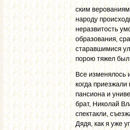
ским верованиям
народу происходи
неразвитость умс
образования, сра
старавшимися ул
порою тяжел был 
Все изменялось и
когда приезжали 
пансиона и унив
брат, Николай В
спектакли, съезж
Дядя, как я уже