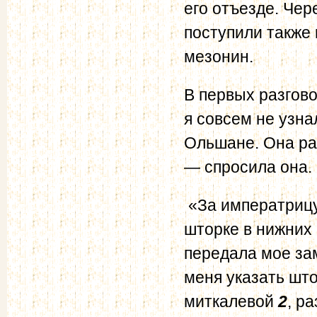
его отъезде. Чер
поступили также 
мезонин.
В первых разгово
я совсем не узна
Ольшане. Она ра
— спросила она.
«За императрицу
шторке в нижних
передала мое за
меня указать што
миткалевой
2
, ра