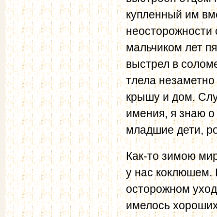
купленный им вм
неосторожности 
мальчиком лет пя
выстрел в солом
тлела незаметно
крышу и дом. Слу
имения, я знаю о
младшие дети, р
Как-то зимою ми
у нас коклюшем. 
осторожном уходе
имелось хороших