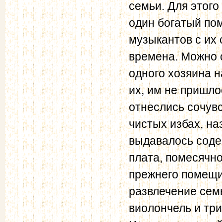
семьи. Для этого
один богатый по
музыкантов с их 
времена. Можно с
одного хозяина н
их, им не пришло
отнеслись сочув
чистых избах, н
выдавалось соде
плата, помесячно
прежнего помещи
развлечение семь
виолончель и три