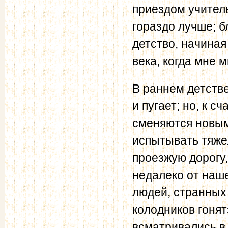
приездом учител
гораздо лучше; 
детство, начиная
века, когда мне 
В раннем детств
и пугает; но, к 
сменяются новым
испытывать тяжел
проезжую дорогу,
недалеко от наше
людей, странных 
колодников гоня
всматривались в 