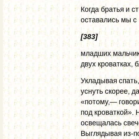
Когда братья и с
оставались мы с
[383]
младших мальчико
двух кроватках, б
Укладывая спать
уснуть скорее, д
«потому,— говори
под кроваткой». 
освещалась свечо
Выглядывая из-по