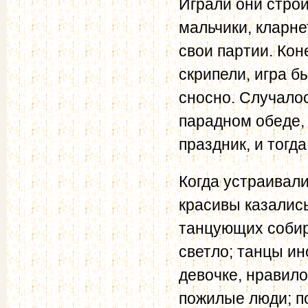
Играли они стро
мальчики, кларне
свои партии. Кон
скрипели, игра б
сносно. Случалос
парадном обеде,
праздник, и тогд
Когда устраивали
красивы казалис
танцующих собир
светло; танцы ин
девочке, нравило
пожилые люди; п