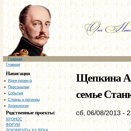
Пе
ос
со
Главное меню
Главная
Вы здесь
Главная
Навигация
Щепкина А.
Идея проекта
Персоналии
семье Стан
События
Страны и регионы
Хронология
Родственные проекты:
сб, 06/08/2013 - 
ХРОНОС
ФОРУМ
ДОКУМЕНТЫ XX ВЕКА