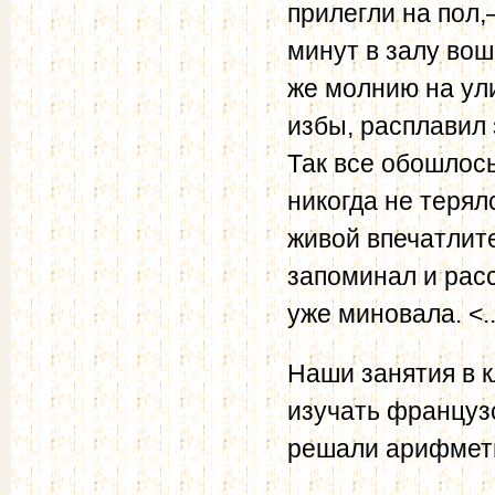
прилегли на пол,
минут в залу вош
же молнию на ули
избы, расплавил 
Так все обошлось
никогда не терял
живой впечатлит
запоминал и расс
уже миновала. <..
Наши занятия в 
изучать французс
решали арифмети