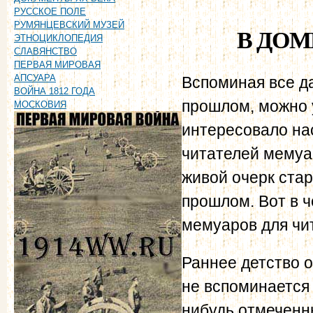
РУССКОЕ ПОЛЕ
РУМЯНЦЕВСКИЙ МУЗЕЙ
В ДОМ
ЭТНОЦИКЛОПЕДИЯ
СЛАВЯНСТВО
ПЕРВАЯ МИРОВАЯ
АПСУАРА
Вспоминая все да
ВОЙНА 1812 ГОДА
прошлом, можно у
МОСКОВИЯ
интересовало нас
читателей мемуа
живой очерк стар
прошлом. Вот в 
мемуаров для чи
Раннее детство 
не вспоминается 
нибудь отмеченн