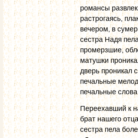
романсы развлека
растрогаясь, пла
вечером, в сумер
сестра Надя пела
промерзшие, обл
матушки проникал
дверь проникал 
печальные мелод
печальные слова и
Переехавший к н
брат нашего отца
сестра пела бол