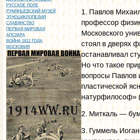
РУССКОЕ ПОЛЕ
1. Павлов Михаи
РУМЯНЦЕВСКИЙ МУЗЕЙ
ЭТНОЦИКЛОПЕДИЯ
профессор физик
СЛАВЯНСТВО
ПЕРВАЯ МИРОВАЯ
Московского уни
АПСУАРА
ВОЙНА 1812 ГОДА
стоял в дверях 
МОСКОВИЯ
останавливал ст
Но что такое при
вопросы Павлов 
пластической ясн
натурфилософ» (т.
2. Миткаль — бум
3. Гуммель Иога