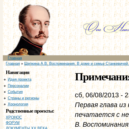
Пе
ос
со
Главное меню
Главная
Вы здесь
Главная
»
Щепкина А.В. Воспоминания. В доме и семье Станкевичей.
Навигация
Примечани
Идея проекта
Персоналии
События
сб, 06/08/2013 - 
Страны и регионы
Первая глава из
Хронология
Родственные проекты:
печатается с не
ХРОНОС
В. Воспоминания
ФОРУМ
ДОКУМЕНТЫ XX ВЕКА