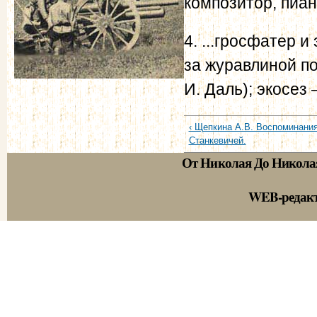
композитор, пиан
4. ...гросфатер 
за журавлиной по
И. Даль); экосез
‹ Щепкина А.В. Воспоминания
Станкевичей.
От Николая До Никола
WEB-редак