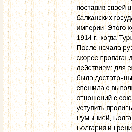
поставив своей 
балканских госуд
империи. Этого 
1914 г., когда Ту
После начала ру
скорее пропаган
действием: для 
было достаточных
спешила с выпол
отношений с сою
уступить пролив
Румынией, Болга
Болгария и Грец