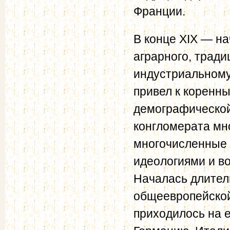
Франции.
В конце XIX — на
аграрного, тради
индустриальному
привел к коренн
демографической
конгломерата мн
многочисленные 
идеологиями и в
Началась длител
общеевропейской
приходилось на 