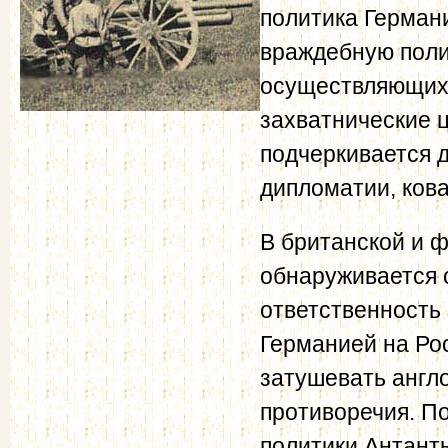
политика Герман
враждебную поли
осуществляющих 
захватнические 
подчеркивается 
дипломатии, ков
В британской и 
обнаруживается 
ответственность
Германией на Ро
затушевать англ
противоречия. П
политики Антант