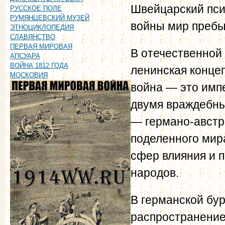
Швейцарский пс
РУССКОЕ ПОЛЕ
РУМЯНЦЕВСКИЙ МУЗЕЙ
войны мир пребы
ЭТНОЦИКЛОПЕДИЯ
СЛАВЯНСТВО
ПЕРВАЯ МИРОВАЯ
В отечественной
АПСУАРА
ВОЙНА 1812 ГОДА
ленинская концеп
МОСКОВИЯ
война — это имп
двумя враждебны
— германо-австр
поделенного мир
сфер влияния и 
народов.
В германской бу
распространение 