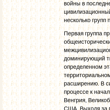
войны в последн
цивилизационный
несколько групп 
Первая группа п
общеисторически
межцивилизацион
доминирующий ти
определенном эт
территориальном
расширению. В с
процессе к начал
Венгрия, Великоб
США. Выходя за 