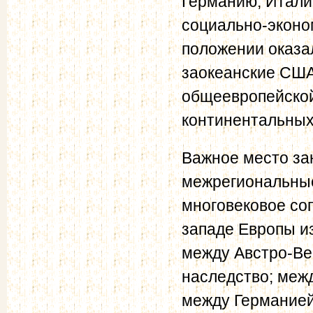
Германию, Итали
социально-эконо
положении оказа
заокеанские США
общеевропейской
континентальных
Важное место за
межрегиональные
многовековое со
западе Европы и
между Австро-Ве
наследство; меж
между Германией