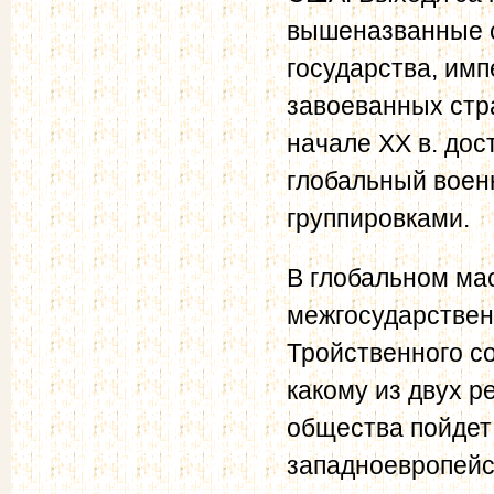
вышеназванные 
государства, имп
завоеванных стр
начале XX в. дос
глобальный воен
группировками.
В глобальном ма
межгосударствен
Тройственного с
какому из двух 
общества пойдет
западноевропейс