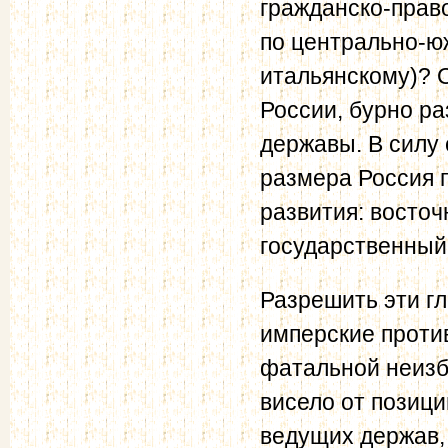
гражданско-прав
по центрально-ю
итальянскому)? О
России, бурно р
державы. В силу
размера Россия 
развития: восточ
государственный
Разрешить эти г
имперские против
фатальной неизб
висело от позиц
ведущих держав,