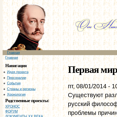
Пе
ос
со
Главное меню
Главная
Вы здесь
Главная
Навигация
Первая мир
Идея проекта
Персоналии
События
пт, 08/01/2014 - 1
Страны и регионы
Существуют разл
Хронология
Родственные проекты:
русский философ
ХРОНОС
проблемы причин
ФОРУМ
ДОКУМЕНТЫ XX ВЕКА