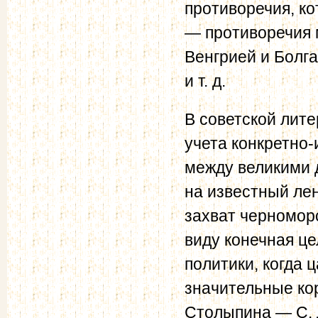
противоречия, к
— противоречия 
Венгрией и Болга
и т. д.
В советской лит
учета конкретно
между великими 
на известный лен
захват черноморс
виду конечная це
политики, когда 
значительные кор
Столыпина — С. Д