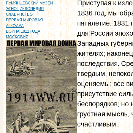
Приступая к изл
РУМЯНЦЕВСКИЙ МУЗЕЙ
ЭТНОЦИКЛОПЕДИЯ
1836 год, мы об
СЛАВЯНСТВО
ПЕРВАЯ МИРОВАЯ
пятилетие: 1831 
АПСУАРА
ВОЙНА 1812 ГОДА
для России эпох
МОСКОВИЯ
Западных губерни
жителях; наконец
последствия. Сре
твердым, непоко
оценяемы; все ви
присутствие сил
беспорядков, но 
грустная мысль,
счастливым.