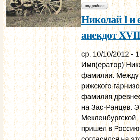
подробнее
о обозрение распо
Николай I и 
анекдот XVII
ср, 10/10/2012 - 
Имп(ератор) Ник
фамилии. Между 
рижского гарнизо
фамилия древнее
на Зас-Ранцев. 
Мекленбургской, 
пришел в Россию 
согласился на эт