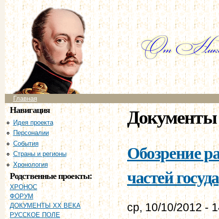
Пе
ос
со
Главное меню
Главная
Навигация
Документы 
Идея проекта
Персоналии
События
Обозрение р
Страны и регионы
Хронология
частей госуд
Родственные проекты:
ХРОНОС
ФОРУМ
ср, 10/10/2012 - 
ДОКУМЕНТЫ XX ВЕКА
РУССКОЕ ПОЛЕ