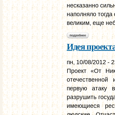
несказанно сильн
наполняло тогда 
великим, еще не
подробнее
о ермаков а.в. xix
Идея проект
пн, 10/08/2012 - 
Проект «От Ни
отечественной 
первую атаку 
разрушить госуда
имеющиеся рес
людские. Отчас