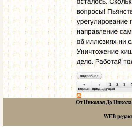
осталось. Скольк
вопросы! Пьянст
урегулирование 
направление само
об иллюзиях ни с
Уничтожение хищ
дело. Работай то
подробнее
о энгельгардт а.н.
Страницы
«
‹
1
2
3
первая
предыдущая
От Николая До Никола
WEB-редак