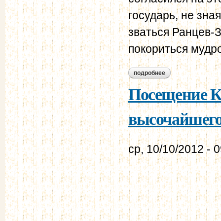
государь, не зна
зваться Ранцев-
покориться мудро
подробнее
о николай i и его 
Посещение К
высочайшего
ср, 10/10/2012 - 