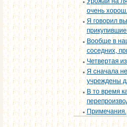
Урожай на ля
очень хорош.
Я говорил в
прикупившие 
Вообще в наш
соседних, п
Четвертая из
Я сначала не
учреждены дл
В то время к
перепроизвод
Примечания.