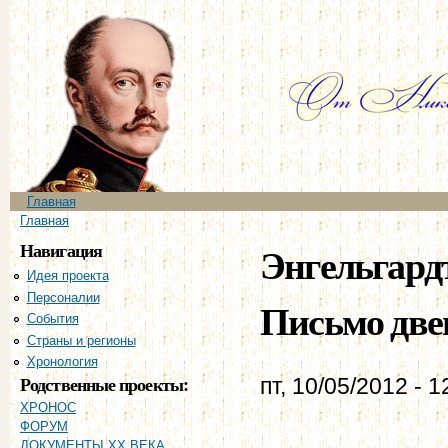
Пе
ос
со
Главное меню
Главная
Вы здесь
Главная
Навигация
Энгельгардт
Идея проекта
Персоналии
Письмо две
События
Страны и регионы
Хронология
Родственные проекты:
пт, 10/05/2012 - 1
ХРОНОС
ФОРУМ
ДОКУМЕНТЫ XX ВЕКА