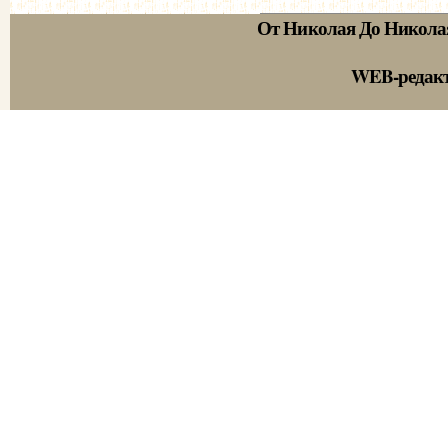
От Николая До Никола
WEB-редак