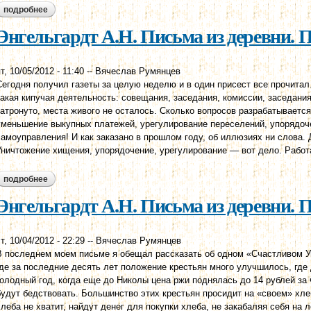
подробнее
о энгельгардт а.н. письма из деревни. письмо двенадцатое.
Энгельгардт А.Н. Письма из деревни. 
т, 10/05/2012 - 11:40
--
Вячеслав Румянцев
Сегодня получил газеты за целую неделю и в один присест все прочитал
какая кипучая деятельность: совещания, заседания, комиссии, заседан
затронуто, места живого не осталось. Сколько вопросов разрабатывается
уменьшение выкупных платежей, урегулирование переселений, упорядоч
самоуправления! И как заказано в прошлом году, об иллюзиях ни слова. 
Уничтожение хищения, упорядочение, урегулирование — вот дело. Работа
подробнее
о энгельгардт а.н. письма из деревни. письмо одиннадцатое.
Энгельгардт А.Н. Письма из деревни. П
т, 10/04/2012 - 22:29
--
Вячеслав Румянцев
В последнем моем письме я обещал рассказать об одном «Счастливом Уг
где за последние десять лет положение крестьян много улучшилось, где
голодный год, когда еще до Николы цена ржи поднялась до 14 рублей за 
будут бедствовать. Большинство этих крестьян просидит на «своем» хлеб
хлеба не хватит, найдут денег для покупки хлеба, не закабаляя себя на 