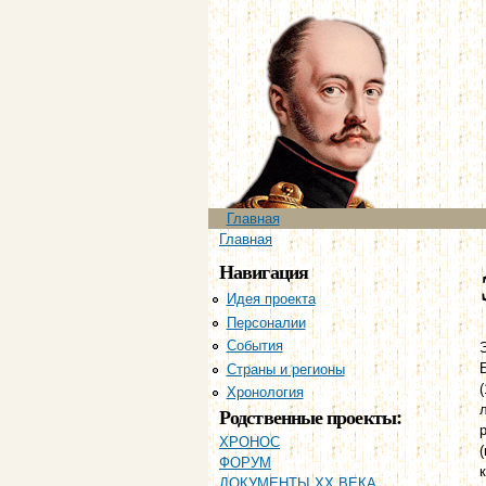
Главное меню
Главная
Вы здесь
Главная
Навигация
Идея проекта
Персоналии
События
Страны и регионы
Хронология
Родственные проекты:
ХРОНОС
ФОРУМ
ДОКУМЕНТЫ XX ВЕКА