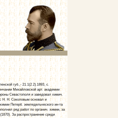
ской губ.,- 21.1(2.2).1893, с.
кончании Михайловской арт. академии
бороны Севастополя и заведовал химич.
с Н. Н. Соколовым основал и
 химии Петерб. земледельческого ин-та
полнил ряд работ по органич. химии, за
 (1870). За распространение среди