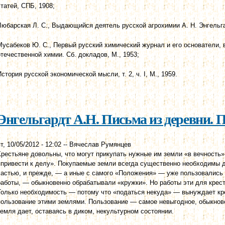
статей, СПБ, 1908;
Любарская Л. С., Выдающийся деятель русской агрохимии А. Н. Энгельга
Мусабеков Ю. С., Первый русский химический журнал и его основатели, в
отечественной химии. Сб. докладов, М., 1953;
История русской экономической мысли, т. 2, ч. I, M., 1959.
Энгельгардт А.Н. Письма из деревни. 
т, 10/05/2012 - 12:02
--
Вячеслав Румянцев
Крестьяне довольны, что могут прикупать нужные им земли «в вечность»
«привести к делу». Покупаемые земли всегда существенно необходимы дл
частью, и прежде, — а иные с самого «Положения» — уже пользовались 
работы, — обыкновенно обрабатывали «кружки». Но работы эти для крес
Только необходимость — потому что «податься некуда» — вынуждает кре
пользование этими землями. Пользование — самое невыгодное, обыкнове
земля дает, оставаясь в диком, некультурном состоянии.