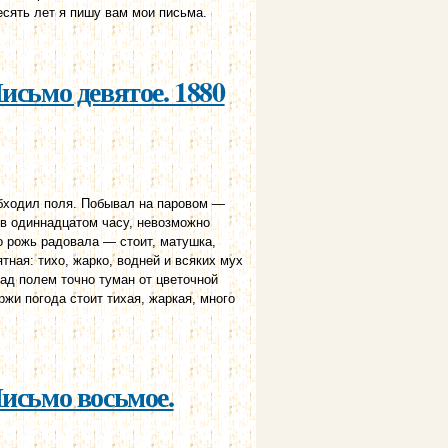
есять лет я пишу вам мои письма.
исьмо девятое. 1880
обходил поля. Побывал на паровом —
 в одиннадцатом часу, невозможно
о рожь радовала — стоит, матушка,
тная: тихо, жарко, водней и всяких мух
ад полем точно туман от цветочной
ржи погода стоит тихая, жаркая, много
Письмо восьмое.