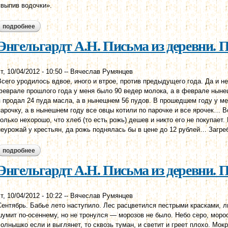
«выпив водочки».
подробнее
о энгельгардт а.н. письма из деревни. письмо пятое.
Энгельгардт А.Н. Письма из деревни. П
т, 10/04/2012 - 10:50
--
Вячеслав Румянцев
Всего уродилось вдвое, иного и втрое, против предыдущего года. Да и не
феврале прошлого года у меня было 90 ведер молока, а в феврале ныне
я продал 24 пуда масла, а в нынешнем 56 пудов. В прошедшем году у ме
парочку, а в нынешнем году все овцы котили по парочке и все ярочек… 
только нехорошо, что хлеб (то есть рожь) дешев и никто его не покупает
неурожай у крестьян, да рожь поднялась бы в цене до 12 рублей… Загреб
подробнее
о энгельгардт а.н. письма из деревни. письмо четвертое.
Энгельгардт А.Н. Письма из деревни. П
т, 10/04/2012 - 10:22
--
Вячеслав Румянцев
Сентябрь. Бабье лето наступило. Лес расцветился пестрыми красками, л
шумит по-осеннему, но не тронулся — морозов не было. Небо серо, моро
солнышко если и выглянет, то сквозь туман, и светит и греет плохо. Мокр