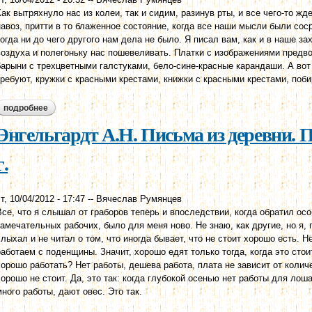
Как вытряхнуло нас из колеи, так и сидим, разинув рты, и все чего-то ж
навоз, притти в то блаженное состояние, когда все наши мысли были сос
когда ни до чего другого нам дела не было. Я писал вам, как и в наше з
воздуха и полегоньку нас пошевеливать. Платки с изображениями предво
барыни с трехцветными галстуками, бело-сине-красные карандаши. А во
требуют, кружки с красными крестами, книжки с красными крестами, поб
подробнее
о энгельгардт а.н. письма из деревни. письмо восьмое.
Энгельгардт А.Н. Письма из деревни. П
г.
т, 10/04/2012 - 17:47
--
Вячеслав Румянцев
Все, что я слышал от граборов теперь и впоследствии, когда обратил ос
замечательных рабочих, было для меня ново. Не знаю, как другие, но я, п
слыхал и не читал о том, что иногда бывает, что не стоит хорошо есть. Н
работаем с поденщины. Значит, хорошо едят только тогда, когда это стоит
хорошо работать? Нет работы, дешева работа, плата не зависит от коли
хорошо не стоит. Да, это так: когда глубокой осенью нет работы для лош
много ра­боты, дают овес. Это так.