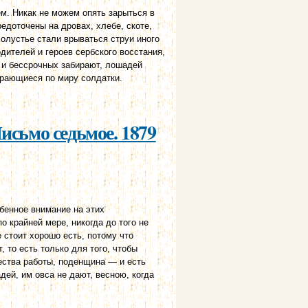
дем. Никак не можем опять зарыться в
редоточены на дровах, хлебе, скоте,
ахолустье стали врываться струи иного
дителей и героев сербского восстания,
т и бессрочных забирают, лошадей
ирающиеся по миру солдатки.
исьмо седьмое. 1879
обенное внимание на этих
о крайней мере, никогда до того не
е стоит хорошо есть, потому что
, то есть только для того, чтобы
чества работы, поденщина — и есть
адей, им овса не дают, весною, когда