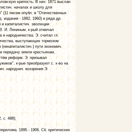
вловскую крепость. В нач. 1871 выслан
алистич. началах и школу для
" (11 писем опубл. в "Отечественных
. издания - 1882, 1960) и ряда др.
и и капиталистич. эволюции
В. И. Лениным, к-рый отмечал
 и народничества. Э. считал гл.
ничества, выступающих тормозом
 (некапиталистич.) пути экономич.
и передачу земли крестьянам,
утём реформ. Э. призывал
жиков", к-рые преобразуют с. х-во на
ич. народнич. воззрения Э.
 с. 488);
перелома. 1895 - 1906. Сб. критических