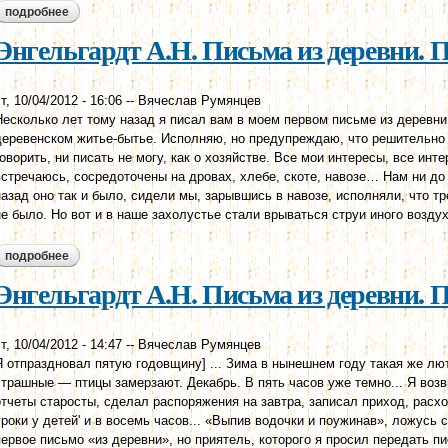
подробнее
о энгельгардт а.н. письма из деревни. письмо седьмое. 1879 г.
Энгельгардт А.Н. Письма из деревни. П
т, 10/04/2012 - 16:06
--
Вячеслав Румянцев
Несколько лет тому назад я писал вам в моем первом письме из деревни
деревенском житье-бытье. Исполняю, но предупреждаю, что решительно 
говорить, ни писать не могу, как о хозяйстве. Все мои интересы, все инт
встречаюсь, сосредоточены на дровах, хлебе, скоте, навозе… Нам ни до 
назад оно так и было, сидели мы, зарывшись в навозе, исполняли, что тр
не было. Но вот и в наше захолустье стали врываться струи иного возд
подробнее
о энгельгардт а.н. письма из деревни. письмо шестое. 1879 г.
Энгельгардт А.Н. Письма из деревни. П
т, 10/04/2012 - 14:47
--
Вячеслав Румянцев
Я отпраздновал пятую годовщину] ... Зима в нынешнем году такая же лю
страшные — птицы замерзают. Декабрь. В пять часов уже темно... Я воз
отчеты старосты, сделал распоряжения на завтра, записал приход, расхо
уроки у детей' и в восемь часов... «Выпив водочки и поужинав», ложусь 
первое письмо «из деревни», но приятель, которого я просил передать п