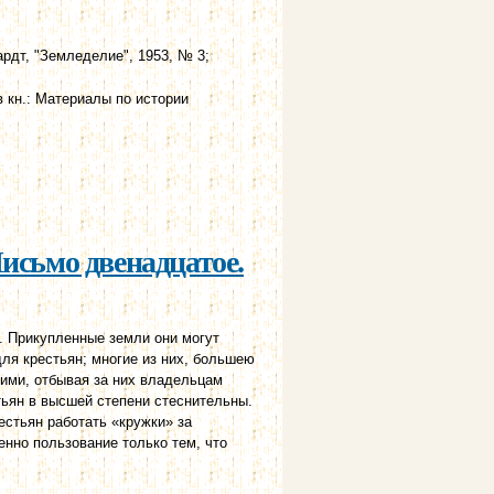
рдт, "Земледелие", 1953, № 3;
 кн.: Материалы по истории
Письмо двенадцатое.
. Прикупленные земли они могут
я крестьян; многие из них, боль­шею
ими, отбывая за них владельцам
тьян в высшей степени стеснительны.
стьян работать «кружки» за
нно пользование только тем, что