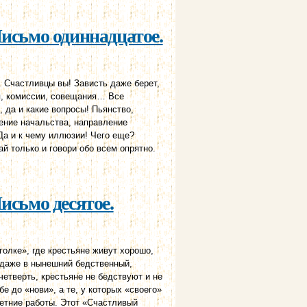
Письмо одиннадцатое.
. Счастливцы вы! Зависть даже берет,
ия, комиссии, совещания… Все
, да и какие вопросы! Пьянство,
ение начальства, направление
Да и к чему иллюзии! Чего еще?
й только и говори обо всем опрятно.
исьмо десятое.
олке», где крестьяне живут хорошо,
 даже в нынешний бедственный,
четверть, крестьяне не бедствуют и не
е до «нови», а те, у которых «своего»
летние работы. Этот «Счастливый