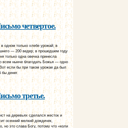
исьмо четвертое.
 в одном только хлебе урожай; в
шнего — 200 ведер; в прошедшем году
ня только одна овечка принесла
Во всем нынче благодать Божья — одно
. Вот если бы при таком урожае да был
 бы денег.
исьмо третье.
ист на деревьях сделался жесток и
сит осенний мелкий дождичек,
о, но это слава Богу, потому что «коли