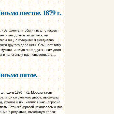
исьмо шестое. 1879 г.
: «Вы хотите, чтобы я писал о нашем
ни о чем другом ни думать, ни
ересы лиц, с которыми я ежедневно
чего другого дела нет». Семь лет тому
ебуется, и ни до чего другого нам дела
уха и полегоньку нас пошевеливать…
исьмо пятое.
тая, как в 1870—71. Морозы стоят
вратился со скотного двора, выслушал
д, умолот и пр., напился чаю, спросил
спать. Этой же фразой начина­лось и мое
исьмо в редакцию, вычеркнул слова: