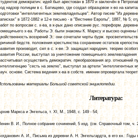
студентов демократич. идей был арестован в 1870 и заключён в Петропа
под надзор полиции в с. Батищево, где создал образцовое х-во на капит
подготовки "интеллигентных землевладельцев". Автор писем "Из деревни
записках" в 1872-1882 и 12-е письмо - в "Вестнике Европы", 1887, № 5; отд
работ по вопросам с. х-ва, в к-рых дано описание рус. пореформ. деревн
помещичьего х-ва. Работы Э. были знакомы К. Марксу и высоко оценены 
двойственность воззрений Э.: они сочетали черты бурж. просветительства
причиной бедств. положения крестьянства сохранение остатков крепост
развития производит, сил в с. х-ве. Э. защищал народнич. теорию особого
развития России, выступал за уничтожение помещичьего землевладения 
рассчитывал осуществить демократич. преобразования агр. отношений п
интеллигенцию "сесть на землю", выступал за артели "интеллигентных му
науч. основе. Система ведения х-ва в собств. имении опровергала теорет
Использованы материалы Большой советской энциклопедии.
Литература:
Архив Маркса и Энгельса, т. XI, М., 1948, с. 149 - 54;
Ленин В. И., Полное собрание сочинений, 5 изд. (см. Справочный том, ч. 2,
Богданович А. И., Письма из деревни А. Н. Энгельгардта, в его кн.: Годы 