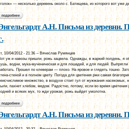
уголок» — несколько деревень около с. Батищева, из которого вот уже д
подробнее
о энгельгардт а.н. письма из деревни. письмо десятое.
Энгельгардт А.Н. Письма из деревни. П
г.
т, 10/04/2012 - 21:36
--
Вячеслав Румянцев
Вот уж и навозы пришли, рожь зацвела. Однажды, в жаркий полдень, я 
сушь, водни, мука-мученическая и для лошадей, и для людей. Выпрягли
работать. Прошел по клеверам — плохо. На яровое и глядеть тошно. Зат
стена-стеной и в полном цвету. Погода для цветения ржи самая благоприя
неисчислимое множество, в воздухе стоит гул от жужжания насекомых, н
пыли, пахнет хлебом, медом. Радостно, потому, если во время цветения 
водней и всяких мух, то жди урожая, рожь выйдет умолотна.
подробнее
о энгельгардт а.н. письма из деревни. письмо девятое. 1880 г.
Энгельгардт А.Н. Письма из деревни. 
т, 10/04/2012 - 20:32
--
Вячеслав Румянцев