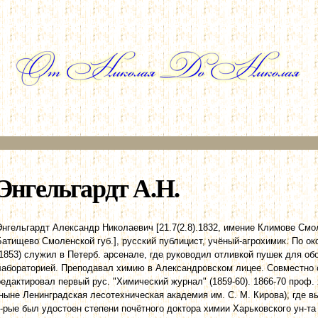
Перейти к
основному
содержанию
Энгельгардт А.Н.
Энгельгардт Александр Николаевич [21.7(2.8).1832, имение Климове Смолен
Батищево Смоленской губ.], русский публицист, учёный-агрохимик. По о
(1853) служил в Петерб. арсенале, где руководил отливкой пушек для о
лабораторией. Преподавал химию в Александровском лицее. Совместно 
редактировал первый рус. "Химический журнал" (1859-60). 1866-70 проф.
(ныне Ленинградская лесотехническая академия им. С. М. Кирова), где вы
к-рые был удостоен степени почётного доктора химии Харьковского ун-та