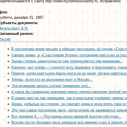
перепечатывается с сайта http://www.mysteriouscountry.ru. Исправлено.
Дата:
суббота, декабря 31, 1887
Субъекты документа:
Энгельгардт А.Н.
Связанный регион:
Россия
В последнем моем письме я обещал рассказать об одном «Счастл
Говорю прямо, в «Счастливом Уголке» положение крестьян за пос
Затем степень зажиточности уже определяется тем временем...
Конечно, нет хлеба — следует есть баранину и благодарить учены
Прежде, когда крестьяне брали круги из-за денег, богачи работали
Теперь, если кто из молодежи идет в Москву...
Эти мужицкие школы служат примером того...
А какое бы громадное значение имело предоставление полной сво
В наших местах как помещики, так и крестьяне удобряют землю н
Дрова, добытые на стороне, он сжигает дома и зола опять-таки ост
Это уже самое последнее дело, когда мужик не занимается землей
Вот деревня Д. — Построена около мерзкой болотистой лужи...
Вскоре после продажи леса помещик все имение сдал в аренду к