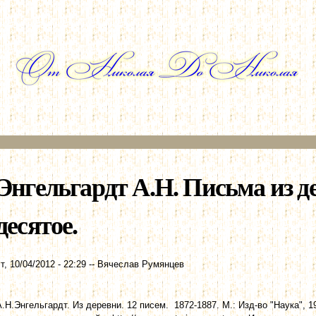
Перейти к
основному
содержанию
Энгельгардт А.Н. Письма из д
десятое.
т, 10/04/2012 - 22:29
--
Вячеслав Румянцев
А.Н.Энгельгардт. Из деревни. 12 писем. 1872-1887. М.: Изд-во "Наука", 