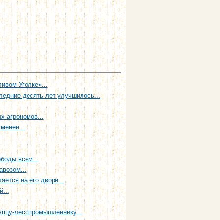
ивом Уголке»...
ледние десять лет улучшилось...
х агрономов...
 менее...
боды всем...
авозом...
ается на его дворе...
...
упцу-лесопромышленнику...