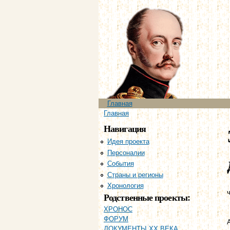
Главное меню
Главная
Вы здесь
Главная
Навигация
Идея проекта
Персоналии
События
Страны и регионы
Хронология
ч
Родственные проекты:
ХРОНОС
ФОРУМ
ДОКУМЕНТЫ XX ВЕКА