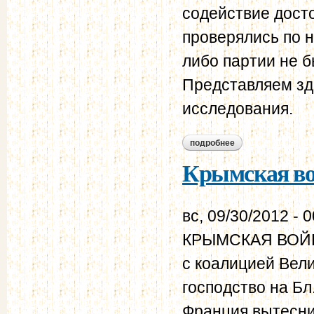
содействие дост
проверялись по н
либо партии не б
Представляем зде
исследования.
подробнее
о краткий обзор о
Крымская в
вс, 09/30/2012 - 
КРЫМСКАЯ ВОЙНА 
с коалицией Вел
господство на Бл.
Франция вытесни