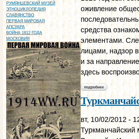
РУМЯНЦЕВСКИЙ МУЗЕЙ
оживление общес
ЭТНОЦИКЛОПЕДИЯ
СЛАВЯНСТВО
последовательны
ПЕРВАЯ МИРОВАЯ
АПСУАРА
средства ознако
ВОЙНА 1812 ГОДА
МОСКОВИЯ
элементами. След
лицами, надзор 
и за направлени
здесь воспроизв
подробнее
о картина обществ
Туркманчайс
вт, 10/02/2012 - 1
Туркманчайский 