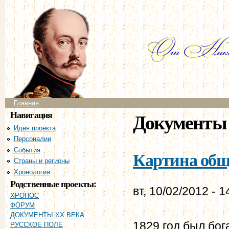
Пе
ос
со
Главное меню
Главная
Навигация
Документы 
Идея проекта
Персоналии
События
Картина обще
Страны и регионы
Хронология
Родственные проекты:
вт, 10/02/2012 - 1
ХРОНОС
ФОРУМ
ДОКУМЕНТЫ XX ВЕКА
1829 год был бо
РУССКОЕ ПОЛЕ