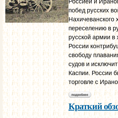
Россией и Ираном
побед русских во
Нахичеванского 
переселению в р
русской армии в
России контрибу
свободу плавания
судов и исключи
Каспии. России 
торговле с Ирано
подробнее
о туркманчайский 
Краткий обзо