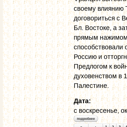
своему влиянию 
договориться с 
Бл. Востоке, а з
прямым нажимом 
способствовали 
Россию и отторгн
Предлогом к вой
духовенством в 1
Палестине.
Дата:
с
воскресенье, ок
подробнее
о крымская война