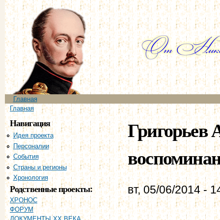
Пе
ос
со
Главное меню
Главная
Вы здесь
Главная
Навигация
Григорьев А
Идея проекта
Персоналии
воспоминан
События
Страны и регионы
Хронология
Родственные проекты:
вт, 05/06/2014 - 1
ХРОНОС
ФОРУМ
ДОКУМЕНТЫ XX ВЕКА