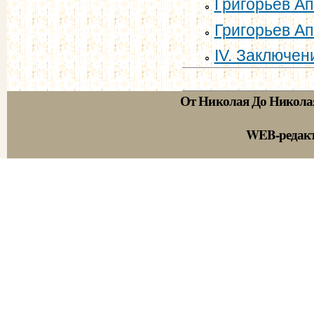
Григорьев Ап
Григорьев Ап
IV. Заключен
От Николая До Никола
WEB-редак