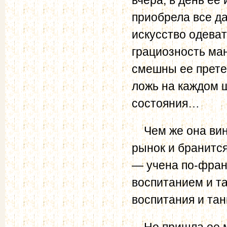
приобрела все д
искусство одева
грациозность ма
смешны ее прете
ложь на каждом ш
состояния…
Чем же она вино
рынок и бранится,
— учена по-франц
воспитанием и т
воспитания и тан
Но пришла ее ми