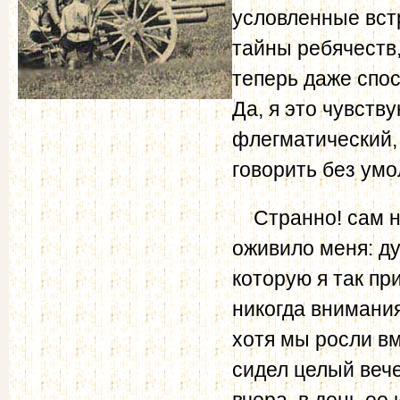
условленные встр
тайны ребячеств,
теперь даже спо
Да, я это чувству
флегматический,
говорить без ум
Странно! сам не
оживило меня: ду
которую я так пр
никогда внимания
хотя мы росли вм
сидел целый вече
вчера, в день ее 