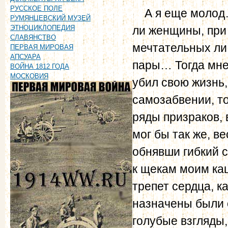
РУССКОЕ ПОЛЕ
А я еще молод… 
РУМЯНЦЕВСКИЙ МУЗЕЙ
ли женщины, при 
ЭТНОЦИКЛОПЕДИЯ
СЛАВЯНСТВО
мечтательных ли 
ПЕРВАЯ МИРОВАЯ
АПСУАРА
пары… Тогда мне 
ВОЙНА 1812 ГОДА
МОСКОВИЯ
убил свою жизнь,
самозабвении, т
ряды призраков, 
мог бы так же, в
обнявши гибкий 
к щекам моим ка
трепет сердца, ка
назначены были с
голубые взгляды,