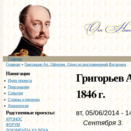
Пе
ос
со
Главное меню
Главная
Вы здесь
Главная
»
Григорьев Ап. Офелия. Одно из воспоминаний Виталина
Навигация
Григорьев А
Идея проекта
Персоналии
1846 г.
События
Страны и регионы
Хронология
Родственные проекты:
вт, 05/06/2014 - 1
ХРОНОС
Сентября 3.
ФОРУМ
ДОКУМЕНТЫ XX ВЕКА