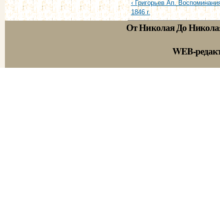
‹ Григорьев Ап. Воспоминания
1846 г.
От Николая До Никола
WEB-редак