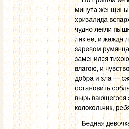
минута женщины,
хризалида вспар
чудно легли пыш
лик ее, и жажда
заревом румянца,
заменился тихою
влагою, и чувств
добра и зла — сж
остановить собл
вырывающегося зв
колокольчик, ре
Бедная девочка!.