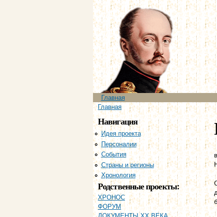
Главное меню
Главная
Вы здесь
Главная
Навигация
Идея проекта
Персоналии
События
в
Страны и регионы
Хронология
Родственные проекты:
ХРОНОС
ФОРУМ
ДОКУМЕНТЫ XX ВЕКА