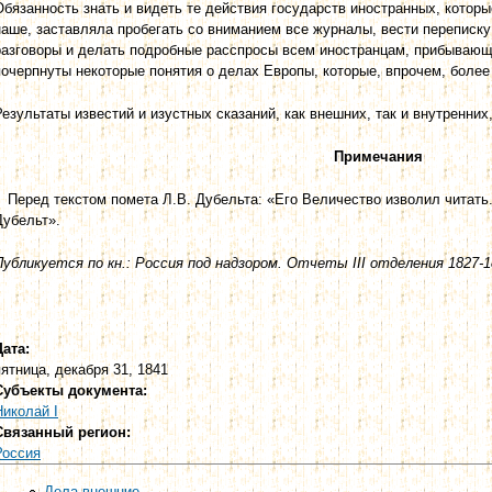
Обязанность знать и видеть те действия государств иностранных, которы
наше, заставляла пробегать со вниманием все журналы, вести переписку
разговоры и делать подробные расспросы всем иностранцам, прибывающ
почерпнуты некоторые понятия о делах Европы, которые, впрочем, более
Результаты известий и изустных сказаний, как внешних, так и внутренн
Примечания
* Перед текстом помета Л.B. Дубельта: «Его Величество изволил читать
Дубельт».
Публикуется по кн.: Россия под надзором. Отчеты III отделения 1827-18
Дата:
пятница, декабря 31, 1841
Субъекты документа:
Николай I
Связанный регион:
Россия
Дела внешние.