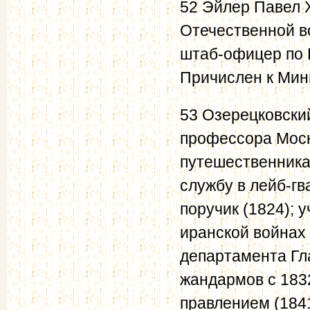
52 Эйлер Павел 
Отечественной во
штаб-офицер по 
Причислен к Мини
53 Озерецковски
профессора Моск
путешественника
службу в лейб-г
поручик (1824); 
иранской войнах 
департамента Гла
жандармов с 183
правлением (1841