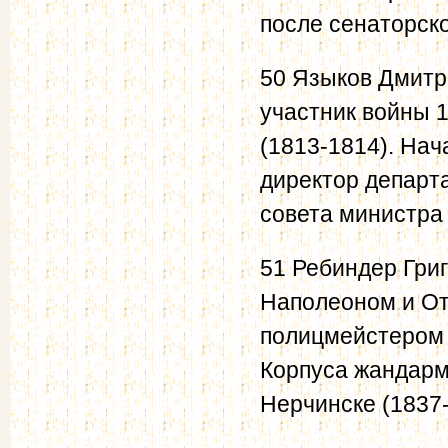
после сенаторско
50 Языков Дмитр
участник войны 1
(1813-1814). Нач
директор департа
совета министра
51 Ребиндер Григ
Наполеоном и От
полицмейстером в
Корпуса жандармо
Нерчинске (183