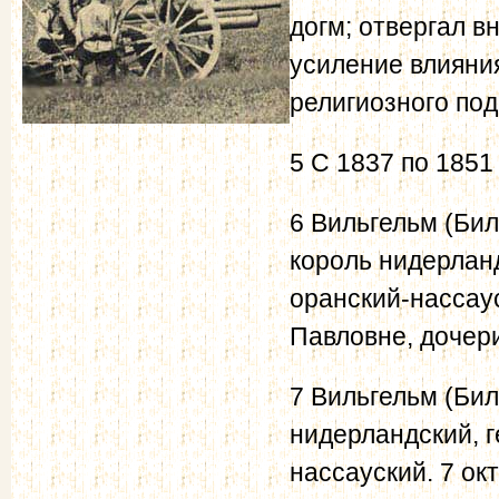
догм; отвергал 
усиление влияния
религиозного по
5 С 1837 по 1851
6 Вильгельм (Бил
король нидерланд
оранский-нассауск
Павловне, дочери
7 Вильгельм (Бил
нидерландский, г
нассауский. 7 ок