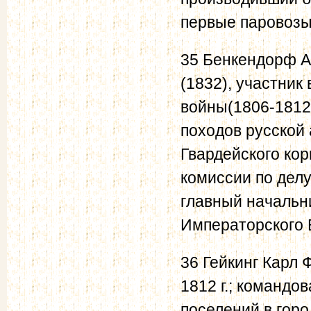
первые паровозы
35 Бенкендорф А
(1832), участник
войны(1806-1812)
походов русской
Гвардейского кор
комиссии по дел
главный начальни
Императорского 
36 Гейкинг Карл
1812 г.; командо
поселений в гор