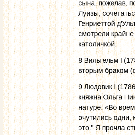
сына, пожелав, 
Луизы, сочетать
Генриеттой д'Уль
смотрели крайне 
католичкой.
8 Вильгельм I (1
вторым браком (с 
9 Людовик I (178
княжна Ольга Ни
натуре: «Во врем
очутились одни, 
это." Я прочла ст