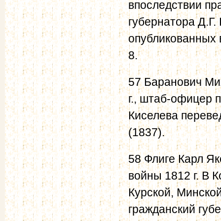
впоследствии пра
губернатора Д.Г.
опубликованных в
8.
57 Баранович Ми
г., штаб-офицер 
Киселева переве
(1837).
58 Флиге Карл Як
войны 1812 г. В 
Курской, Минской
гражданский губе