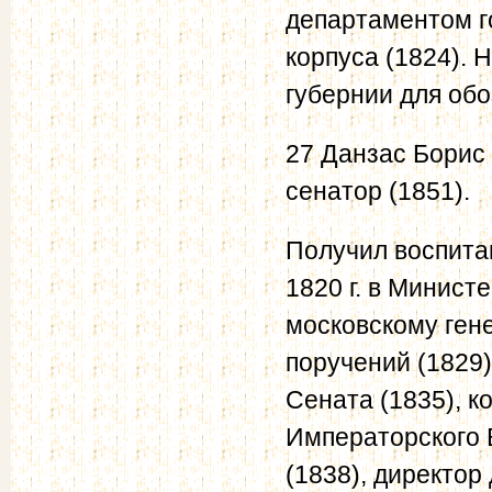
департаментом г
корпуса (1824).
губернии для об
27 Данзас Борис 
сенатор (1851).
Получил воспита
1820 г. в Минист
московскому ген
поручений (1829)
Сената (1835), к
Императорского 
(1838), директор