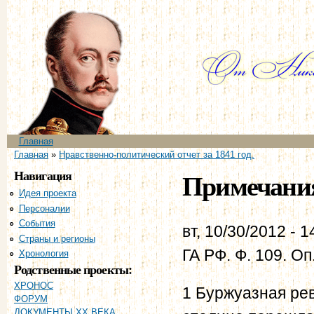
Пе
ос
со
Главное меню
Главная
Вы здесь
Главная
»
Нравственно-политический отчет за 1841 год.
Навигация
Примечани
Идея проекта
Персоналии
События
вт, 10/30/2012 - 1
Страны и регионы
ГА РФ. Ф. 109. Оп.
Хронология
Родственные проекты:
ХРОНОС
1 Буржуазная рев
ФОРУМ
ДОКУМЕНТЫ XX ВЕКА