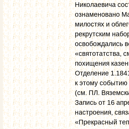
Николаевича сос
ознаменовано М
милостях и облег
рекрутским набор
освобождались в
«святотатства, с
похищения казенн
Отделение 1.1841
к этому событию
(см. ПЛ. Вяземски
Запись от 16 апр
настроения, свя
«Прекрасный теп