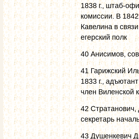
1838 г., штаб-оф
комиссии. В 1842
Кавелина в связ
егерский полк
40 Анисимов, сов
41 Гарижский Иль
1833 г., адъютан
член Виленской 
42 Стратанович,
секретарь началь
43 Душенкевич Д