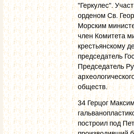
"Геркулес". Учас
орденом Св. Гео
Морским министе
член Комитета ми
крестьянскому де
председатель Гос
Председатель Рус
археологического
обществ.
34 Герцог Макси
гальванопластик
построил под Пе
производивший б