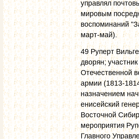
управлял почтов
мировым посредн
воспоминаний "З
март-май).
49 Руперт Вильге
дворян; участник
Отечественной во
армии (1813-181
назначением нача
енисейский гене
Восточной Сибир
мероприятия Руп
Главного Управле