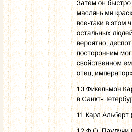
Затем он быстро 
масляными краска
все-таки в этом 
остальных людей 
вероятно, деспот
посторонним мог
свойственном ему
отец, император».
10 Фикельмон Кар
в Санкт-Петербур
11 Карл Альберт 
12 Ф.О. Паулучи