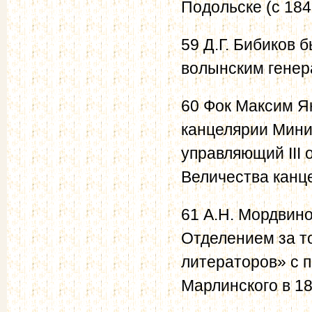
Подольске (с 1841
59 Д.Г. Бибиков 
волынским генер
60 Фок Максим Я
канцелярии Мини
управляющий III
Величества канце
61 А.Н. Мордвино
Отделением за то
литераторов» с п
Марлинского в 18