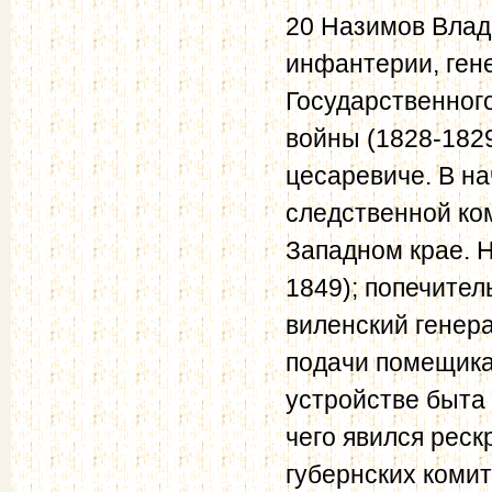
20 Назимов Влади
инфантерии, ген
Государственного
войны (1828-1829
цесаревиче. В на
следственной ко
Западном крае. Н
1849); попечитель
виленский генер
подачи помещика
устройстве быта
чего явился реск
губернских коми