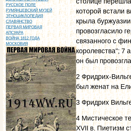
столице перешла
РУССКОЕ ПОЛЕ
которой встали 
РУМЯНЦЕВСКИЙ МУЗЕЙ
ЭТНОЦИКЛОПЕДИЯ
крыла буржуазии.
СЛАВЯНСТВО
ПЕРВАЯ МИРОВАЯ
провозгласило г
АПСУАРА
ВОЙНА 1812 ГОДА
связанного с фи
МОСКОВИЯ
королевства"; 7 
он был провозгл
2 Фридрих-Вильге
был женат на Ели
3 Фридрих Вильгел
4 Мистическое те
XVII в. Пиетизм 