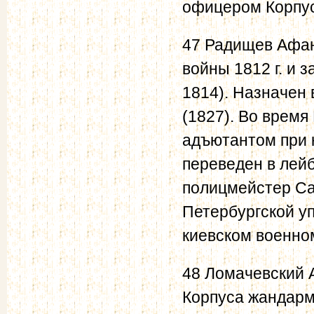
офицером Корпус
47 Радищев Афан
войны 1812 г. и 
1814). Назначен
(1827). Во время
адъютантом при 
переведен в лейб
полицмейстер Са
Петербургской уп
киевском военно
48 Ломачевский 
Корпуса жандармо