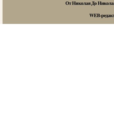
От Николая До Никола
WEB-редак