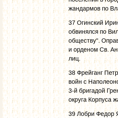
жандармов по Вл
37 Огинский Ирин
обвинялся по Ви
обществу". Опра
и орденом Св. Ан
лиц.
38 Фрейганг Петр
войн с Наполеон
3-й бригадой Гре
округа Корпуса ж
39 Лобри Федор Я