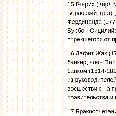
15 Генрих (Карл 
Бордоский, граф
Фердинанда (177
Бурбон-Сицилийск
отрекшегося от 
16 Лафит Жак (17
банкир, член Пал
банком (1814-18
из руководителе
восшествию на п
правительства и
17 Бракосочетан