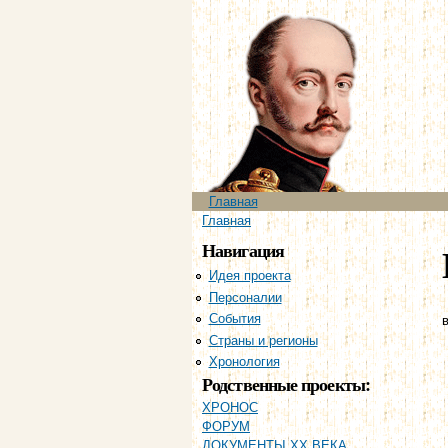
Главное меню
Главная
Вы здесь
Главная
Навигация
Идея проекта
Персоналии
События
в
Страны и регионы
Хронология
Родственные проекты:
ХРОНОС
ФОРУМ
ДОКУМЕНТЫ XX ВЕКА