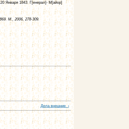
20 Января 1843. Г[енерал]- М[айор]
69. М., 2006, 278-309.
Дела внешние. ›