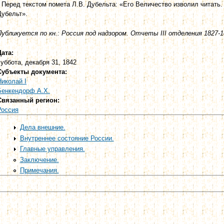
* Перед текстом помета Л.В. Дубельта: «Его Величество изволил читать. 
Дубельт».
Публикуется по кн.: Россия под надзором. Отчеты III отделения 1827-18
Дата:
суббота, декабря 31, 1842
Субъекты документа:
Николай I
Бенкендорф А.Х.
Связанный регион:
Россия
Дела внешние.
Внутреннее состояние России.
Главные управления.
Заключение.
Примечания.