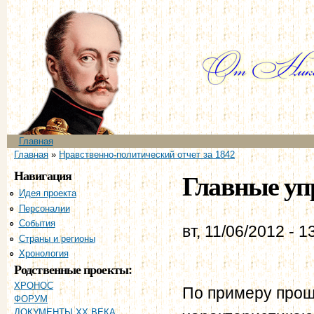
Пе
ос
со
Главное меню
Главная
Вы здесь
Главная
»
Нравственно-политический отчет за 1842
Навигация
Главные уп
Идея проекта
Персоналии
События
вт, 11/06/2012 - 1
Страны и регионы
Хронология
Родственные проекты:
ХРОНОС
По примеру прош
ФОРУМ
ДОКУМЕНТЫ XX ВЕКА