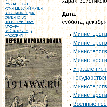
характеристикою
РУССКОЕ ПОЛЕ
РУМЯНЦЕВСКИЙ МУЗЕЙ
Дата:
ЭТНОЦИКЛОПЕДИЯ
СЛАВЯНСТВО
суббота, декабря
ПЕРВАЯ МИРОВАЯ
АПСУАРА
ВОЙНА 1812 ГОДА
Министерств
МОСКОВИЯ
Министерств
Министерств
Министерств
Управление 
Государстве
Министерств
Министерств
Военные пос