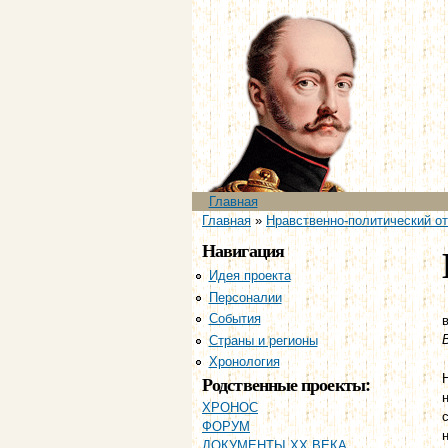
Главное меню
Главная
Вы здесь
Главная
»
Нравственно-политический от
Навигация
Идея проекта
Персоналии
События
в
Страны и регионы
Хронология
Родственные проекты:
ХРОНОС
ФОРУМ
ДОКУМЕНТЫ XX ВЕКА