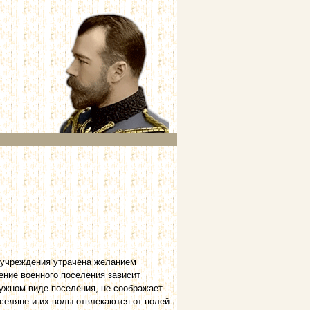
х учреждения утрачена желанием
ение военного поселения зависит
ружном виде поселения, не соображает
оселяне и их волы отвлекаются от полей