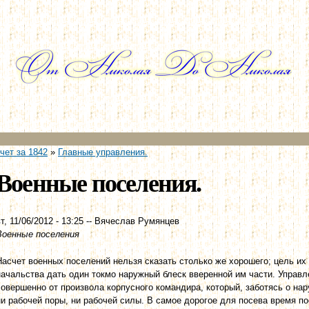
Перейти к
основному
содержанию
чет за 1842
»
Главные управления.
Военные поселения.
т, 11/06/2012 - 13:25
--
Вячеслав Румянцев
Военные поселения
Насчет военных поселений нельзя сказать столько же хорошего; цель и
начальства дать один токмо наружный блеск вверенной им части. Управл
совершенно от произвола корпусного командира, который, заботясь о на
ни рабочей поры, ни рабочей силы. В самое дорогое для посева время п