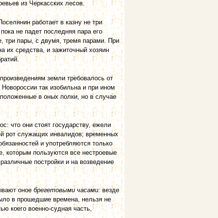
ревьев из Черкасских лесов.
оселянин работает в казну не три
 пока не падет последняя пара его
е, три пары, с двумя, тремя парами. При
на их средства, и зажиточный хозяин
братий.
 произведениям земли требовалось от
а Новороссии так изобильна и при ином
положенные в оных полки, но в случае
с: что они стоят государству, ежели
дей рот служащих инвалидов; временных
 обязанностей и употребляются только
е, которым пользуются все нестроевые
 различные постройки и на возведение
зывают оное
брегетовыми часами:
везде
 было в прошедшие времена, нельзя не
ью коего военно-судная часть,