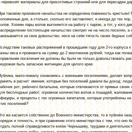
и перевозят материалы для прихотливых строений или для пересадки де
При таковом произволе начальства не определена повинность крестьян! П
положенные дня, а столько, сколько его заставляют, и иногда до тех пор,
волов. Хозяин пары волов выгоняется на работу с парою, а тот, у кого дв
распределении постояльцев начальство смотрит не на число поселян, а 
наказывается за свое довольство, неся на себе тягость своих бедных со
Вследствие таковых распоряжений в прошедшем году для 2-го корпуса к
казны овса и провианта на сумму до 2 миллионов рублей, тогда как почв
управлении поселения ее должны бы были не только довольствовать рас
неурожая быть запасною житницею для целого края.
Публика, мало-помалу ознакомясь с военными поселениями, делает вопро
принять в расчет: имения, которые без поселений давали бы доход; лю
рабочих рот; рабочего батальона, которые отвлекаются от прямых своих
для бесплодных работ; огромное количество волов и лошадей; жаловани
офицеры, и проценты с тех огромных капиталов, которые употреблены на
этих поселений?
Что же касается собственно до Военного министерства, то в публике на
порядок и точность, и при сравнении этого министерства с тем, что оно
отдать полной справедливости князю Чернышеву, трудами и деятельност
продовольствие войск, одежда, вооружение - все усовершенствовалось.