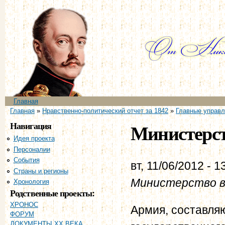
Пе
ос
со
Главное меню
Главная
Вы здесь
Главная
»
Нравственно-политический отчет за 1842
»
Главные управл
Навигация
Министерст
Идея проекта
Персоналии
События
вт, 11/06/2012 - 1
Страны и регионы
Министерство в
Хронология
Родственные проекты:
ХРОНОС
Армия, составля
ФОРУМ
ДОКУМЕНТЫ XX ВЕКА