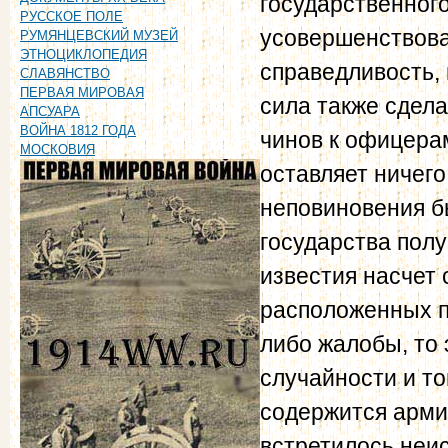
государственного
РУССКОЕ ПОЛЕ
усовершенствова
РУМЯНЦЕВСКИЙ МУЗЕЙ
ЭТНОЦИКЛОПЕДИЯ
справедливость,
СЛАВЯНСТВО
ПЕРВАЯ МИРОВАЯ
сила также сдел
АПСУАРА
ВОЙНА 1812 ГОДА
чинов к офицера
МОСКОВИЯ
оставляет ничего
неповиновения б
государства пол
известия насчет 
расположенных по
либо жалобы, то
случайности и то
содержится армия
встретилось неис