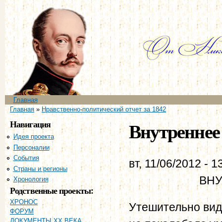
Пе
ос
со
Главное меню
Главная
Вы здесь
Главная
»
Нравственно-политический отчет за 1842
Навигация
Внутреннее 
Идея проекта
Персоналии
События
вт, 11/06/2012 - 1
Страны и регионы
ВН
Хронология
Родственные проекты:
ХРОНОС
Утешительно виде
ФОРУМ
ДОКУМЕНТЫ XX ВЕКА