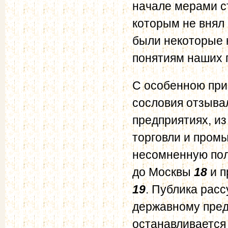
начале мерами с
которым не внял
были некоторые 
понятиям наших 
С особенною при
сословия отзыва
предприятиях, и
торговли и промы
несомненную поль
до Москвы
18
и п
19
. Публика рас
державному пред
останавливается