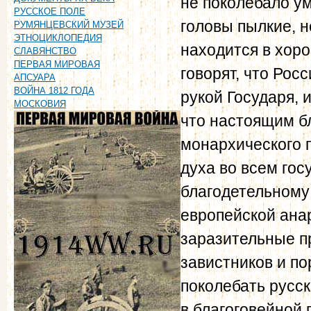
не поколебало ум
РУССКОЕ ПОЛЕ
головы пылкие, 
РУМЯНЦЕВСКИЙ МУЗЕЙ
ЭТНОЦИКЛОПЕДИЯ
находится в хор
СЛАВЯНСТВО
ПЕРВАЯ МИРОВАЯ
говорят, что Рос
АПСУАРА
ВОЙНА 1812 ГОДА
рукой Государя, 
МОСКОВИЯ
что настоящим б
монархического 
духа во всем гос
благодетельному
европейской ана
заразительные п
завистников и по
поколебать русск
в благоговейной