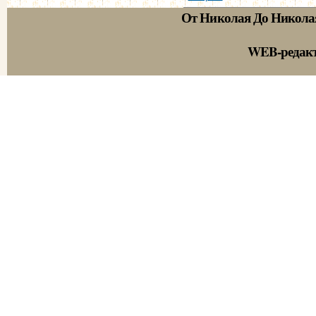
От Николая До Никола
WEB-редак