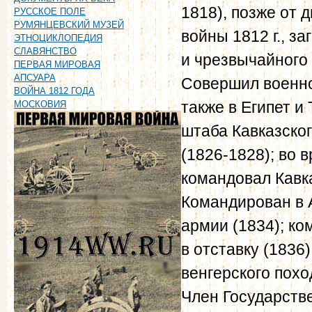
1818), позже от 
РУССКОЕ ПОЛЕ
РУМЯНЦЕВСКИЙ МУЗЕЙ
войны 1812 г., з
ЭТНОЦИКЛОПЕДИЯ
СЛАВЯНСТВО
и чрезвычайного 
ПЕРВАЯ МИРОВАЯ
АПСУАРА
Совершил военно
ВОЙНА 1812 ГОДА
также в Египет и
МОСКОВИЯ
штаба Кавказског
(1826-1828); во 
командовал Кавк
Командирован в 
армии (1834); ко
в отставку (1836)
венгерского похо
Член Государстве