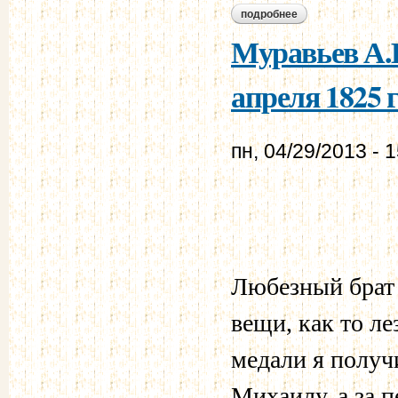
подробнее
о муравьев а.н. - м
Муравьев А.Н
апреля 1825 г
пн, 04/29/2013 - 
Любезный брат 
вещи, как то л
медали я получ
Михаилу, а за п