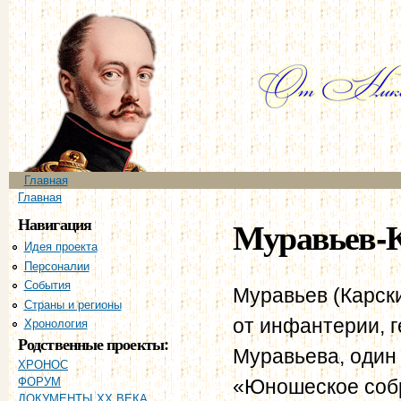
Пе
ос
со
Главное меню
Главная
Вы здесь
Главная
Навигация
Муравьев-К
Идея проекта
Персоналии
События
Муравьев (Карски
Страны и регионы
от инфантерии, г
Хронология
Родственные проекты:
Муравьева, один
ХРОНОС
«Юношеское собр
ФОРУМ
ДОКУМЕНТЫ XX ВЕКА