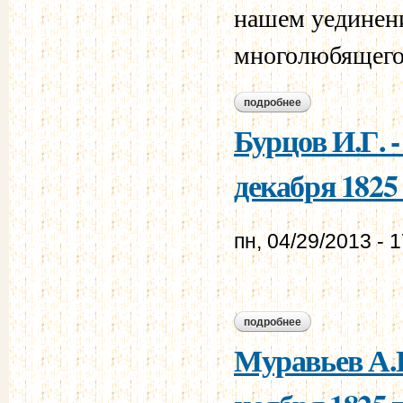
нашем уединени
многолюбящего 
подробнее
о муравьев м.н. - 
Бурцов И.Г. 
декабря 1825 
пн, 04/29/2013 - 
подробнее
о бурцов и.г. - мур
Муравьев А.Н