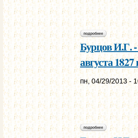
подробнее
о бурцов и.г. - мур
Бурцов И.Г. 
августа 1827 г
пн, 04/29/2013 - 
подробнее
о бурцов и.г. - мур