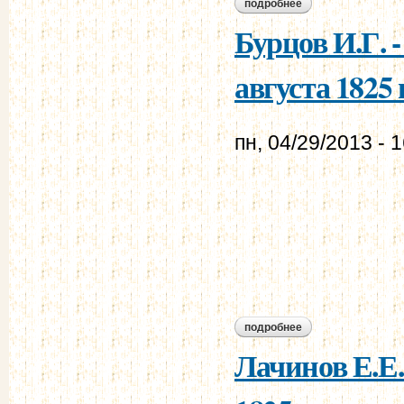
подробнее
о лачинов е.е. - му
Бурцов И.Г. 
августа 1825 г
пн, 04/29/2013 - 
подробнее
о бурцов и.г. - мур
Лачинов Е.Е.