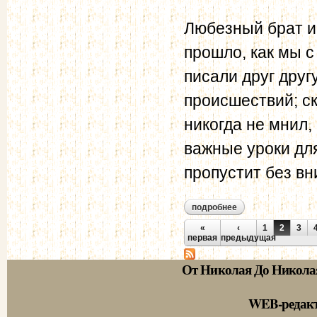
Любезный брат и 
прошло, как мы с
писали друг друг
происшествий; ск
никогда не мнил, 
важные уроки для
пропустит без вн
подробнее
о муравьев а.н. - 
Страницы
«
‹
1
2
3
первая
предыдущая
От Николая До Никола
WEB-редак