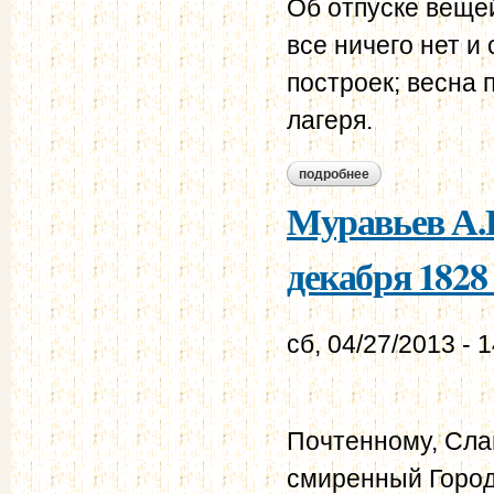
Об отпуске вещей
все ничего нет и
построек; весна 
лагеря.
подробнее
о бурцов и.г. - мур
Муравьев А.Н
декабря 1828 
сб, 04/27/2013 - 
Почтенному, Сла
смиренный Город