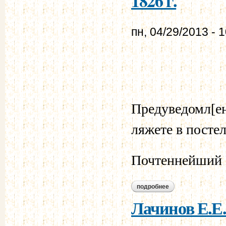
1826 г.
пн, 04/29/2013 - 
Предуведомл[ени
ляжете в постел
Почтеннейший 
подробнее
о лачинов е.е. - му
Лачинов Е.Е.