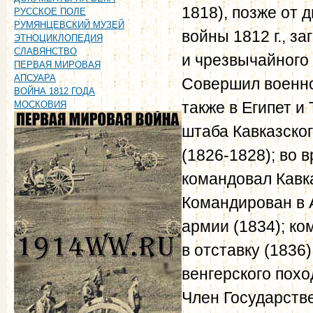
1818), позже от 
РУССКОЕ ПОЛЕ
РУМЯНЦЕВСКИЙ МУЗЕЙ
войны 1812 г., з
ЭТНОЦИКЛОПЕДИЯ
СЛАВЯНСТВО
и чрезвычайного 
ПЕРВАЯ МИРОВАЯ
АПСУАРА
Совершил военно
ВОЙНА 1812 ГОДА
также в Египет и
МОСКОВИЯ
штаба Кавказског
(1826-1828); во 
командовал Кавк
Командирован в 
армии (1834); ко
в отставку (1836)
венгерского похо
Член Государстве