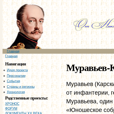
Пе
ос
со
Главное меню
Главная
Вы здесь
Главная
Навигация
Муравьев-К
Идея проекта
Персоналии
События
Муравьев (Карски
Страны и регионы
от инфантерии, г
Хронология
Родственные проекты:
Муравьева, один
ХРОНОС
«Юношеское собр
ФОРУМ
ДОКУМЕНТЫ XX ВЕКА