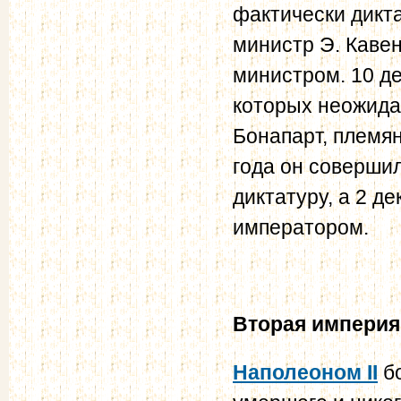
фактически дикт
министр Э. Каве
министром. 10 д
которых неожида
Бонапарт, племян
года он соверши
диктатуру, а 2 д
императором.
Вторая
империя,
Наполеоном II
бо