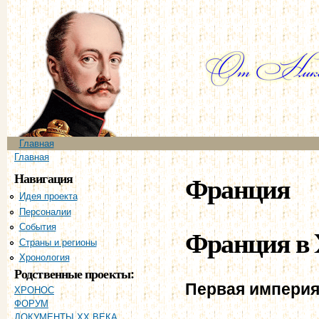
Пе
ос
со
Главное меню
Главная
Вы здесь
Главная
Навигация
Франция
Идея проекта
Персоналии
События
Франция в 
Страны и регионы
Хронология
Родственные проекты:
Первая
империя,
ХРОНОС
ФОРУМ
ДОКУМЕНТЫ XX ВЕКА