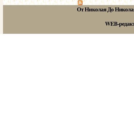
От Николая До Никола
WEB-редак