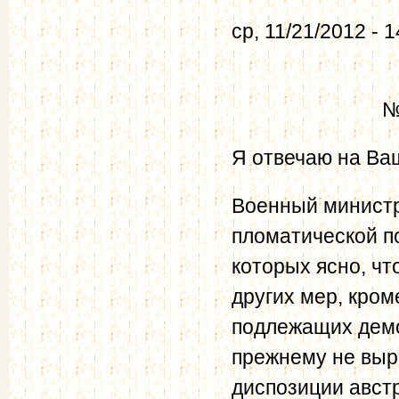
ср, 11/21/2012 - 1
№
Я отвечаю на Ва
Военный министр 
пломатической по
которых ясно, чт
других мер, кром
подлежащих демо
прежнему не выр
диспозиции австр