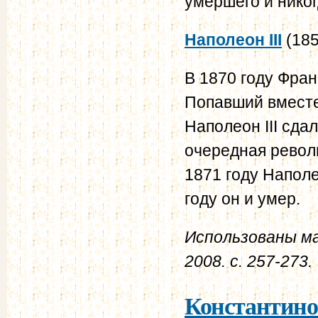
умершего и никог
Наполеон III
(185
В 1870 году Фран
Попавший вместе
Наполеон III сда
очередная револ
1871 году Наполе
году он и умер.
Использованы ма
2008. с. 257-273.
Константино