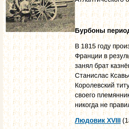
Бурбоны
период
В 1815 году про
Франции в резул
занял брат казн
Станислас Ксавье
Королевский титу
своего племянник
никогда не прави
Людовик XVIII
(1