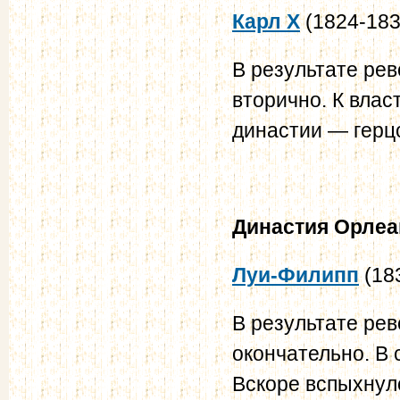
Карл Х
(1824-183
В результате ре
вторично. К вла
династии — герц
Династия
Орлеан
Луи-Филипп
(18
В результате ре
окончательно. В 
Вскоре вспыхнуло