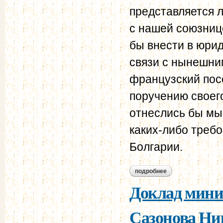
представляется 
с нашей союзниц
бы внести в юри
связи с нынешни
французский посо
поручению своего
отнеслись бы мы 
каких-либо треб
Болгарии.
подробнее
о из секретного п
Доклад минис
Сазонова Ник