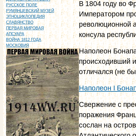
В 1804 году во 
РУССКОЕ ПОЛЕ
РУМЯНЦЕВСКИЙ МУЗЕЙ
Императором про
ЭТНОЦИКЛОПЕДИЯ
СЛАВЯНСТВО
революционной а
ПЕРВАЯ МИРОВАЯ
консула республи
АПСУАРА
ВОЙНА 1812 ГОДА
МОСКОВИЯ
Наполеон Бонапар
происходивший и
отличался (не бы
Наполеон I Бона
Свержение с пре
поражения Франц
сослан на остро
Атлантического о