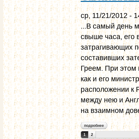
ср, 11/21/2012 - 1
...В самый день 
свыше часа, его 
затрагивающих п
составивших зат
Греем. При этом
как и его минист
расположении к 
между нею и Анг
на взаимном дов
подробнее
о доклад министра 
Страницы
1
2