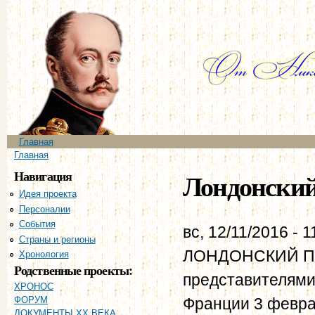
Пе
ос
со
Главное меню
Главная
Вы здесь
Главная
Навигация
Лондонский 
Идея проекта
Персоналии
События
вс, 12/11/2016 - 1
Страны и регионы
ЛОНДОНСКИЙ ПР
Хронология
Родственные проекты:
представителями
ХРОНОС
Франции 3 февра
ФОРУМ
ДОКУМЕНТЫ XX ВЕКА