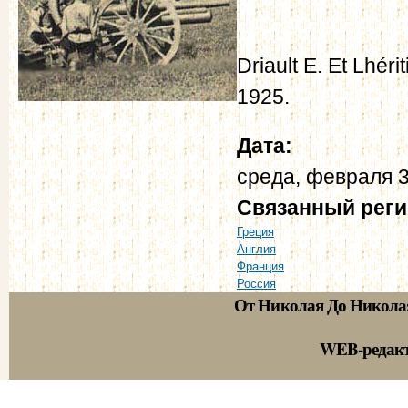
Driault E. Et Lhérit
1925.
Дата:
среда, февраля 3
Связанный рег
Греция
Англия
Франция
Россия
От Николая До Никола
WEB-редак