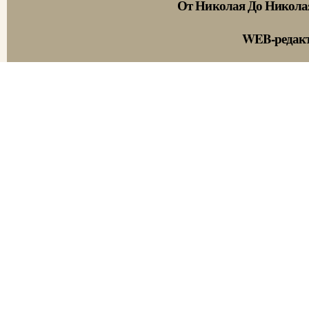
От Николая До Никола
WEB-редак