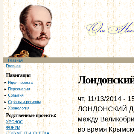
Пе
ос
со
Главное меню
Главная
Вы здесь
Главная
Навигация
Лондонский 
Идея проекта
Персоналии
События
чт, 11/13/2014 - 1
Страны и регионы
ЛОНДОНСКИЙ ДОГ
Хронология
Родственные проекты:
между Великобри
ХРОНОС
во время Крымск
ФОРУМ
ДОКУМЕНТЫ XX ВЕКА