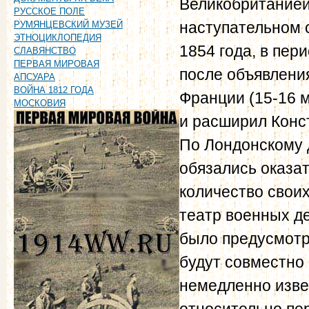
Великобританией
РУССКОЕ ПОЛЕ
наступательном 
РУМЯНЦЕВСКИЙ МУЗЕЙ
ЭТНОЦИКЛОПЕДИЯ
1854 года, в пер
СЛАВЯНСТВО
ПЕРВАЯ МИРОВАЯ
после объявлени
АПСУАРА
ВОЙНА 1812 ГОДА
Франции (15-16 м
МОСКОВИЯ
и расширил Конс
По Лондонскому 
обязались оказа
количество своих
театр военных д
было предусмотр
будут совместно
немедленно изве
относительно пе