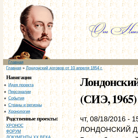
Пе
ос
со
Главное меню
Главная
Вы здесь
Главная
»
Лондонский договор от 10 апреля 1854 г.
Навигация
Лондонский 
Идея проекта
Персоналии
(СИЭ, 1965)
События
Страны и регионы
Хронология
Родственные проекты:
чт, 08/18/2016 - 1
ХРОНОС
ЛОНДОНСКИЙ ДОГ
ФОРУМ
ДОКУМЕНТЫ XX ВЕКА