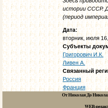
Здесь приводитс
истории СССР. Д
(период империал
Дата:
вторник, июля 16
Субъекты доку
Григорович И.К.
Ливен А.
Связанный рег
Россия
Франция
От Николая До Никола
WEB-редак