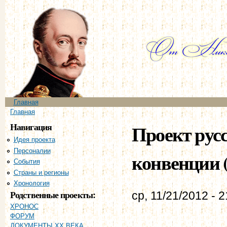
Пе
ос
со
Главное меню
Главная
Вы здесь
Главная
Навигация
Проект рус
Идея проекта
Персоналии
конвенции (
События
Страны и регионы
Хронология
Родственные проекты:
ср, 11/21/2012 - 2
ХРОНОС
ФОРУМ
ДОКУМЕНТЫ XX ВЕКА