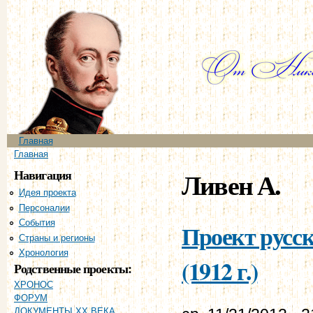
Пе
ос
со
Главное меню
Главная
Вы здесь
Главная
Навигация
Ливен А.
Идея проекта
Персоналии
События
Проект русс
Страны и регионы
Хронология
(1912 г.)
Родственные проекты:
ХРОНОС
ФОРУМ
ДОКУМЕНТЫ XX ВЕКА