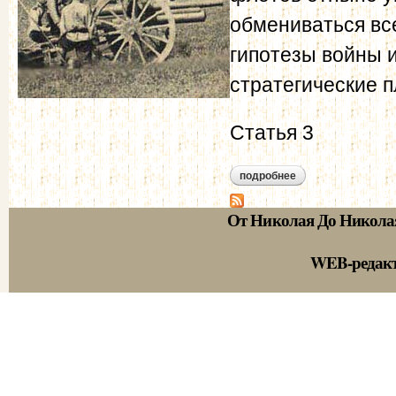
обмениваться вс
гипотезы войны 
стратегические 
Статья 3
подробнее
о проект русско-фр
От Николая До Никола
WEB-редак