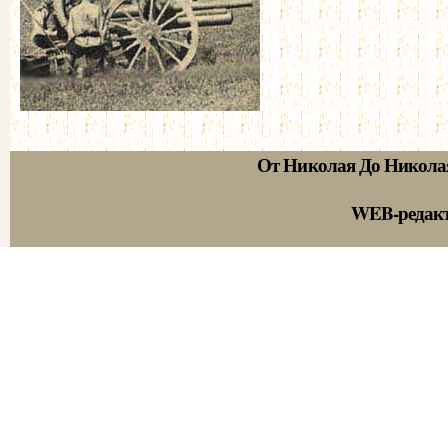
От Николая До Никола
WEB-редак