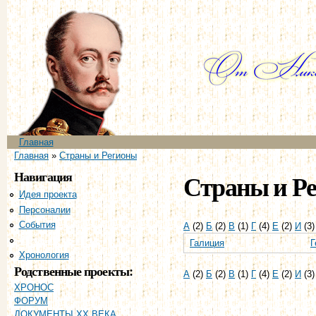
Пе
ос
со
Главное меню
Главная
Вы здесь
Главная
»
Страны и Регионы
Навигация
Страны и Р
Идея проекта
Персоналии
События
А
(2)
Б
(2)
В
(1)
Г
(4)
Е
(2)
И
(3
Страны и регионы
Галиция
Г
Хронология
Родственные проекты:
А
(2)
Б
(2)
В
(1)
Г
(4)
Е
(2)
И
(3
ХРОНОС
ФОРУМ
ДОКУМЕНТЫ XX ВЕКА