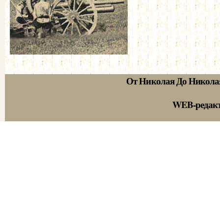
От Николая До Никола
WEB-редак