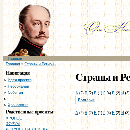
Пе
ос
со
Главное меню
Главная
Вы здесь
Главная
»
Страны и Регионы
Навигация
Страны и Р
Идея проекта
Персоналии
События
А
(2)
Б
(2)
В
(1)
Г
(4)
Е
(2)
И
(3
Страны и регионы
Болгария
Хронология
Родственные проекты:
А
(2)
Б
(2)
В
(1)
Г
(4)
Е
(2)
И
(3
ХРОНОС
ФОРУМ
ДОКУМЕНТЫ XX ВЕКА