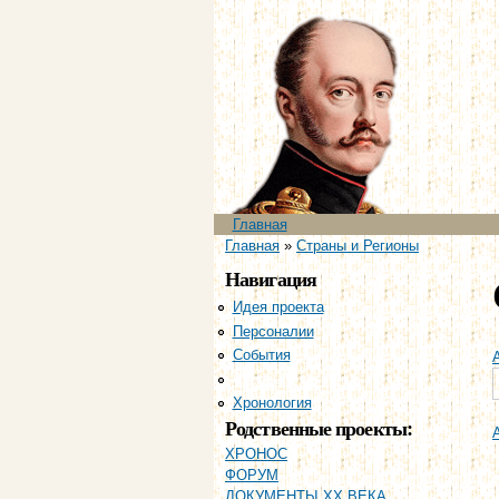
Главное меню
Главная
Вы здесь
Главная
»
Страны и Регионы
Навигация
Идея проекта
Персоналии
События
Страны и регионы
Хронология
Родственные проекты:
ХРОНОС
ФОРУМ
ДОКУМЕНТЫ XX ВЕКА