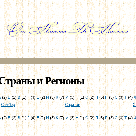
Перейти к
основному
содержанию
Страны и Регионы
А
(2)
Б
(2)
В
(1)
Г
(4)
Е
(2)
И
(3)
К
(7)
М
(3)
Н
(1)
О
(2)
П
(5)
Р
(3)
С
(3)
Т
(4)
Самбор
Саратов
С
А
(2)
Б
(2)
В
(1)
Г
(4)
Е
(2)
И
(3)
К
(7)
М
(3)
Н
(1)
О
(2)
П
(5)
Р
(3)
С
(3)
Т
(4)